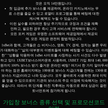
것은 오직 14만원입니다.
첫 입금에 추가 보너스를 제공하며, 온라인 카지노에서는 무
료 스핀을 즐길 수 있고 로열티 프로그램을 통해 베팅에 대한
캐시백 혜택도 누릴 수 있습니다.
이런 실수를 피하려면 항상 주기적으로 규정과 조건을 재확
인하고, 필요한 경우 즉시 고객 서비스에 연락해야 합니다.
모든 포커 게임은 유명한 소프트웨어 제공업체에서 제공되
며, 모든 게임은 완전히 합법적입니다.
1xBet과 함께, 고객들은 쇼 비지니스, 영화, TV, 경제, 정치는 물론 우리
가 대화하는” “삶의 대부분의 이벤트들에 대해 베팅할 수 있습니다. 이
한” “상황을 악용하여 1xBet 사이트를 사칭하는 사기 사건도 다수 발생
하고 있다. 1XBET보너스어카운트 사용하려, 1XBET 가입 최대 140, 000
원까지 100% 보너스 받기 즐거운 온라인 베팅! 여기서 한 가지 알아두셔
야 하는 점은 홈페이지에는 100유로 보너스 지급(1개월 전에는 130유로
보너스 지급)이라고 나와 있습니다. 모두 올바르게 사용하면 최대 이익
을 얻을 수 있으므로이 기관의 보너스의 주요 이점에 익숙해지는 것이
좋습니다. 따라서 위 단계를 마친 직후에는 자동으로 최대 상금이 걸린
토너먼트에 참가하게 됩니다.
가입창 보너스 종류 선택 및 프로모션코드