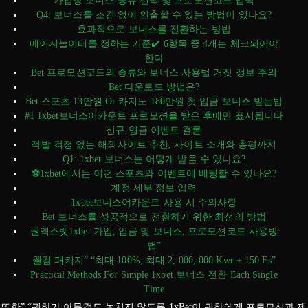
가입창 보너스 종류 선택 및 프로모션코드 입력
Q4: 보너스를 조건 없이 인출할 수 있는 방법이 있나요?
효과적으로 보너스를 전환하는 방법
메이저놀이터를 정하는 기준✔️ 6항목 중 4개는 체크되어야
한다
Bet 프로모션코드의 종류와 보너스 사용법 거짓 정보 주의
Bet 다운로드 방법은?
Bet 스포츠 13만원 Or 카지노 180만원 첫 입금 보너스 받는법
#1 1xbet보너스어카운트 프로모션을 받은 후에만 표시됩니다
신규 입금 이벤트 결론
적발 걱정 없는 해외사이트 추천, 사이트 소개와 총평까지
Q1: 1xbet 보너스는 어떻게 받을 수 있나요?
⚽1xbet에서는 어떤 스포츠와 이벤트에 베팅할 수 있나요?
계정 세부 정보 입력
1xbet보너스어카운트 사용 시 주의사항
Bet 보너스를 성공적으로 전환하기 위한 최선의 방법
원엑스벳1xbet 가입, 입금 및 보너스, 프로모션코드 사용방
법”
웰컴 패키지” “최대 100%, 최대 2, 000, 000 Kwr + 150 Fs”
Practical Methods For Simple 1xbet 보너스 전환 Each Single
Time
또한” “귀하가 아무것도 놓치지 않도록 1xBet이 귀하에게 프로모션과 제