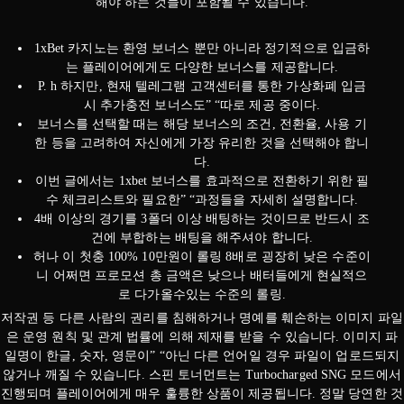
해야 하는 것들이 포함될 수 있습니다.
1xBet 카지노는 환영 보너스 뿐만 아니라 정기적으로 입금하
는 플레이어에게도 다양한 보너스를 제공합니다.
P. h 하지만, 현재 텔레그램 고객센터를 통한 가상화폐 입금
시 추가충전 보너스도” “따로 제공 중이다.
보너스를 선택할 때는 해당 보너스의 조건, 전환율, 사용 기
한 등을 고려하여 자신에게 가장 유리한 것을 선택해야 합니
다.
이번 글에서는 1xbet 보너스를 효과적으로 전환하기 위한 필
수 체크리스트와 필요한” “과정들을 자세히 설명합니다.
4배 이상의 경기를 3폴더 이상 배팅하는 것이므로 반드시 조
건에 부합하는 배팅을 해주셔야 합니다.
허나 이 첫충 100% 10만원이 롤링 8배로 굉장히 낮은 수준이
니 어쩌면 프로모션 총 금액은 낮으나 배터들에게 현실적으
로 다가올수있는 수준의 롤링.
저작권 등 다른 사람의 권리를 침해하거나 명예를 훼손하는 이미지 파일
은 운영 원칙 및 관계 법률에 의해 제재를 받을 수 있습니다. 이미지 파
일명이 한글, 숫자, 영문이” “아닌 다른 언어일 경우 파일이 업로드되지
않거나 깨질 수 있습니다. 스핀 토너먼트는 Turbocharged SNG 모드에서
진행되며 플레이어에게 매우 훌륭한 상품이 제공됩니다. 정말 당연한 것