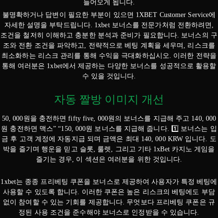
들어오게 됩니다.
불명확하거나 답변이 필요한 부분이 있으면 1XBET Customer Service에
자세한 설명을 부탁드립니다. 1xbet 보너스를 전문가처럼 전환하려면,
조건을 철저히 이해하고 충분한 분석과 준비가 필요합니다. 보너스의 구
조와 전환 조건을 파악하고, 전략적으로 베팅 계획을 세우며, 리스크를
최소화하는 리스크 관리를 통해 수익을 극대화하십시오. 이러한 전략을
통해 여러분은 1xbet에서 제공하는 다양한 보너스를 성공적으로 활용할
수 있을 것입니다.
자동 짤방 이미지 개선
50, 000원을 충전하면 fifty five, 000원의 보너스를 지급해 주고 140, 000
원 충전하면 맥스” “150, 000원 보너스를 지급해 줍니다. 1️⃣ 보너스는 입
금 후 고객 계정에 자동지급 되며 금액은 최대 140, 000 KRW 입니다. 도
박을 즐기며 행운을 믿고 슬롯, 룰렛, 그리고 기타 1xBet 카지노 게임을
즐기는 경우, 이 섹션은 여러분을 위한 것입니다.
1xbet는 종종 프리베팅 쿠폰을 보너스로 제공하여 사용자가 특정 베팅에
사용할 수 있도록 합니다. 이러한 쿠폰은 높은 리스크의 베팅에도 부담
없이 참여할 수 있는 기회를 제공합니다. 무엇보다 프리베팅 쿠폰은 규
정된 사용 조건을 준수해야 보너스로 인정받을 수 있습니다.