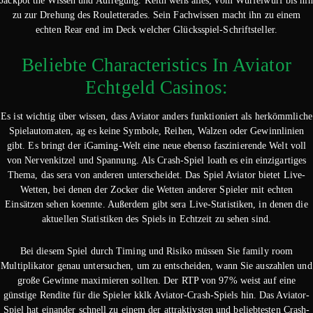
Jackpot the Wissen und Aufregung. Keith weiß alles, vom Würfelwurf bis hin
zu zur Drehung des Rouletterades. Sein Fachwissen macht ihn zu einem
echten Rear end im Deck welcher Glücksspiel-Schriftsteller.
Beliebte Characteristics In Aviator
Echtgeld Casinos:
Es ist wichtig über wissen, dass Aviator anders funktioniert als herkömmliche
Spielautomaten, ag es keine Symbole, Reihen, Walzen oder Gewinnlinien
gibt. Es bringt der iGaming-Welt eine neue ebenso faszinierende Welt voll
von Nervenkitzel und Spannung. Als Crash-Spiel loath es ein einzigartiges
Thema, das sera von anderen unterscheidet. Das Spiel Aviator bietet Live-
Wetten, bei denen der Zocker die Wetten anderer Spieler mit echten
Einsätzen sehen koennte. Außerdem gibt sera Live-Statistiken, in denen die
aktuellen Statistiken des Spiels in Echtzeit zu sehen sind.
Bei diesem Spiel durch Timing und Risiko müssen Sie family room
Multiplikator genau untersuchen, um zu entscheiden, wann Sie auszahlen und
große Gewinne maximieren sollten. Der RTP von 97% weist auf eine
günstige Rendite für die Spieler kklk Aviator-Crash-Spiels hin. Das Aviator-
Spiel hat einander schnell zu einem der attraktivsten und beliebtesten Crash-