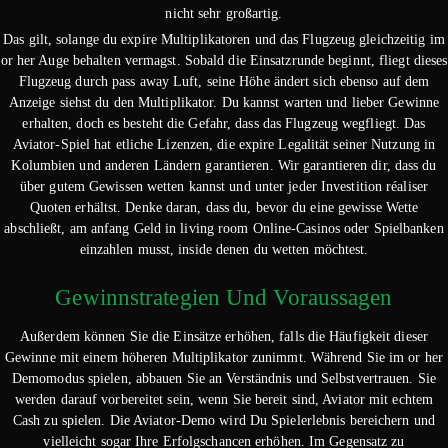
nicht sehr großartig.
Das gilt, solange du expire Multiplikatoren und das Flugzeug gleichzeitig im
or her Auge behalten vermagst. Sobald die Einsatzrunde beginnt, fliegt dieses
Flugzeug durch pass away Luft, seine Höhe ändert sich ebenso auf dem
Anzeige siehst du den Multiplikator. Du kannst warten und lieber Gewinne
erhalten, doch es besteht die Gefahr, dass das Flugzeug wegfliegt. Das
Aviator-Spiel hat etliche Lizenzen, die expire Legalität seiner Nutzung in
Kolumbien und anderen Ländern garantieren. Wir garantieren dir, dass du
über gutem Gewissen wetten kannst und unter jeder Investition réaliser
Quoten erhältst. Denke daran, dass du, bevor du eine gewisse Wette
abschließt, am anfang Geld in living room Online-Casinos oder Spielbanken
einzahlen musst, inside denen du wetten möchtest.
Gewinnstrategien Und Voraussagen
Außerdem können Sie die Einsätze erhöhen, falls die Häufigkeit dieser
Gewinne mit einem höheren Multiplikator zunimmt. Während Sie im or her
Demomodus spielen, abbauen Sie an Verständnis und Selbstvertrauen. Sie
werden darauf vorbereitet sein, wenn Sie bereit sind, Aviator mit echtem
Cash zu spielen. Die Aviator-Demo wird Du Spielerlebnis bereichern und
vielleicht sogar Ihre Erfolgschancen erhöhen. Im Gegensatz zu