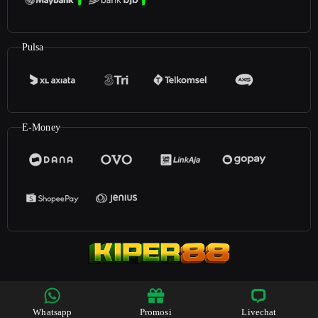
Pulsa
E-Money
©2023
Kiper88
. All rights reserved | 18+
Whatsapp
Promosi
Livechat