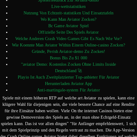
Spielerfeedback Zur Aviator-demo
Live-wettstatistiken
Nutzung Von Echtzeit-statistiken Und Einsatztafeln
Wo Kann Man Aviator Zocken?
Bc Game Aviator Spiel
Offizielle Seite Des Spiels Aviator
Welche Anderen Crash Video Games Gibt Es Nach Wie Vor?
Wie Koennte Man Aviator Within Einem Online-casino Zocken?
Gründe, Perish Aviator-demo Zu Zocken!
Bonus Bis Zu $1 000
“aviator Demo: Kostenlos Zocken Ohne Limits Inside
Deutschland 🚀
Playio Ist Auch Zweitplatzierter Top-anbieter Für Aviator
Herunterladen Aviator App
Anti-martingale-system Für Aviator
Spiele mit einem höheren RTP auf welche art Aviator zu spielen, kann eine
klügere Wahl für diejenigen sein, die viele bessere Chance auf eine Rendite
für ihre Einsätze haben wollen. Viele On the internet Casinos bieten eine
gewisse Demoversion des Spiels an, in der man ohne Echtgeld-Einsatz
spielen kann. Das ist vor allen dingen” “für Anfänger empfehlenswert, 1 sich
mit dem Spielprinzip und den Regeln vertraut zu machen. Die App-Version
des Crash Online games Aviator bietet dabei dieselben Funktionen auf welche