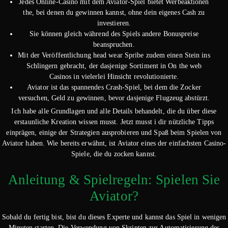
Jedes Online-Casino mit dem Aviator-Spiel bietet Werbeaktionen
the, bei denen du gewinnen kannst, ohne dein eigenes Cash zu
investieren.
Sie können gleich während des Spiels andere Bonuspreise
beanspruchen.
Mit der Veröffentlichung head wear Spribe zudem einen Stein ins
Schlingern gebracht, der dasjenige Sortiment in On the web
Casinos in vielerlei Hinsicht revolutionierte.
Aviator ist das spannendes Crash-Spiel, bei dem die Zocker
versuchen, Geld zu gewinnen, bevor dasjenige Flugzeug abstürzt.
Ich habe alle Grundlagen und alle Details behandelt, die du über diese
erstaunliche Kreation wissen musst. Jetzt musst i dir nützliche Tipps
einprägen, einige der Strategien ausprobieren und Spaß beim Spielen von
Aviator haben. Wie bereits erwähnt, ist Aviator eines der einfachsten Casino-
Spiele, die du zocken kannst.
Anleitung & Spielregeln: Spielen Sie
Aviator?
Sobald du fertig bist, bist du dieses Experte und kannst das Spiel in wenigen
Minuten starten. Die Verwendung von Skripten zur Automatisierung des