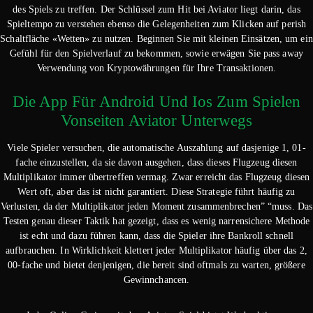
des Spiels zu treffen. Der Schlüssel zum Hit bei Aviator liegt darin, das
Spieltempo zu verstehen ebenso die Gelegenheiten zum Klicken auf perish
Schaltfläche «Wetten» zu nutzen. Beginnen Sie mit kleinen Einsätzen, um ein
Gefühl für den Spielverlauf zu bekommen, sowie erwägen Sie pass away
Verwendung von Kryptowährungen für Ihre Transaktionen.
Die App Für Android Und Ios Zum Spielen
Vonseiten Aviator Unterwegs
Viele Spieler versuchen, die automatische Auszahlung auf dasjenige 1, 01-
fache einzustellen, da sie davon ausgehen, dass dieses Flugzeug diesen
Multiplikator immer übertreffen vermag. Zwar erreicht das Flugzeug diesen
Wert oft, aber das ist nicht garantiert. Diese Strategie führt häufig zu
Verlusten, da der Multiplikator jeden Moment zusammenbrechen” “muss. Das
Testen genau dieser Taktik hat gezeigt, dass es wenig narrensichere Methode
ist echt und dazu führen kann, dass die Spieler ihre Bankroll schnell
aufbrauchen. In Wirklichkeit klettert jeder Multiplikator häufig über das 2,
00-fache und bietet denjenigen, die bereit sind oftmals zu warten, größere
Gewinnchancen.