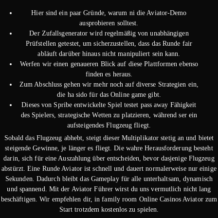
Hier sind ein paar Gründe, warum ni die Aviator-Demo
ausprobieren solltest.
Der Zufallsgenerator wird regelmäßig von unabhängigen
Prüfstellen getestet, um sicherzustellen, dass das Runde fair
abläuft darüber hinaus nicht manipuliert sein kann.
Werfen wir einen genaueren Blick auf diese Plattformen ebenso
finden es heraus.
Zum Abschluss gehen wir mehr noch auf diverse Strategien ein,
die ha sido für das Online game gibt.
Dieses von Spribe entwickelte Spiel testet pass away Fähigkeit
des Spielers, strategische Wetten zu platzieren, während ser ein
aufsteigendes Flugzeug fliegt.
Sobald das Flugzeug abhebt, steigt dieser Multiplikator stetig an und bietet
steigende Gewinne, je länger es fliegt. Die wahre Herausforderung besteht
darin, sich für eine Auszahlung über entscheiden, bevor dasjenige Flugzeug
abstürzt. Eine Runde Aviator ist schnell und dauert normalerweise nur einige
Sekunden. Dadurch bleibt das Gameplay für alle unterhaltsam, dynamisch
und spannend. Mit der Aviator Führer wirst du uns vermutlich nicht lang
beschäftigen. Wir empfehlen dir, in family room Online Casinos Aviator zum
Start trotzdem kostenlos zu spielen.