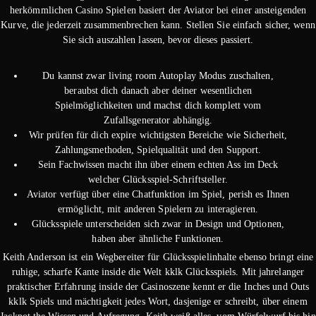
herkömmlichen Casino Spielen basiert der Aviator bei einer ansteigenden
Kurve, die jederzeit zusammenbrechen kann. Stellen Sie einfach sicher, wenn
Sie sich auszahlen lassen, bevor dieses passiert.
Du kannst zwar living room Autoplay Modus zuschalten,
beraubst dich danach aber deiner wesentlichen
Spielmöglichkeiten und machst dich komplett vom
Zufallsgenerator abhängig.
Wir prüfen für dich expire wichtigsten Bereiche wie Sicherheit,
Zahlungsmethoden, Spielqualität und den Support.
Sein Fachwissen macht ihn über einem echten Ass im Deck
welcher Glücksspiel-Schriftsteller.
Aviator verfügt über eine Chatfunktion im Spiel, perish es Ihnen
ermöglicht, mit anderen Spielern zu interagieren.
Glücksspiele unterscheiden sich zwar in Design und Optionen,
haben aber ähnliche Funktionen.
Keith Anderson ist ein Wegbereiter für Glücksspielinhalte ebenso bringt eine
ruhige, scharfe Kante inside die Welt kklk Glücksspiels. Mit jahrelanger
praktischer Erfahrung inside der Casinoszene kennt er die Inches und Outs
kklk Spiels und mächtigkeit jedes Wort, dasjenige er schreibt, über einem