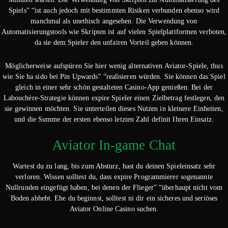
Spiels” “ist auch jedoch mit bestimmten Risiken verbunden ebenso wird
manchmal als unethisch angesehen. Die Verwendung von
Automatisierungstools wie Skripten ist auf vielen Spielplattformen verboten,
da sie dem Spieler den unfairen Vorteil geben können.
Möglicherweise aufspüren Sie hier wenig alternativen Aviator-Spiele, thus
wie Sie ha sido bei Pin Upwards” “realisieren würden. Sie können das Spiel
gleich in einer sehr schön gestalteten Casino-App genießen. Bei der
Labouchère-Strategie können expire Spieler einen Zielbetrag festlegen, den
sie gewinnen möchten. Sie unterteilen dieses Nutzen in kleinere Einheiten,
und die Summe der ersten ebenso letzten Zahl definit Ihren Einsatz.
Aviator In-game Chat
Wartest du zu lang, bis zum Absturz, hast du deinen Spieleinsatz sehr
verloren. Wissen solltest du, dass expire Programmierer sogenannte
Nullrunden eingefügt haben, bei denen der Flieger” “überhaupt nicht vom
Boden abhebt. Ehe du beginnst, solltest ni dir ein sicheres und seriöses
Aviator Online Casino suchen.