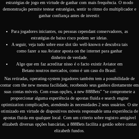
estratégias de jogo em virtude de ganhar com mais frequência. O modo
demonstração permite testear estratégias, sentir to ritmo do multiplicador e
ganhar confiança antes de investir.
Para jogadores iniciantes, ou pessoas cependant conservadores, as
estratégias de baixo risco podem ser ideias.
A seguir, veja tudo sobre esse slot tão well-known e descubra tais
como fazer a sua Aviator aposta on the internet para ganhar
dinheiro de verdade.
Algo que em faz acreditar nisso é o facto existir Aviator em
Betano noutros mercados, como é um caso do Brasil.
Nas retiradas, operating-system jogadores também tem a possibilidade de
contar com the new mesma facilidade, recebendo seus ganhos diretamente em
suas contas móveis. Com essas opções, a new 888Bets” “se compromete a
proporcionar alguma experiência de apostas fluida e search engine
optimization complicações, atendendo às necessidades 2 seus usuários. O site
otimizado em virtude de dispositivos móveis responsable uma experiência de
apostas fluida em qualquer local. Com um criterio sobre registro amigável
elizabeth diversas opções bancárias, a 888Bets facilita a gestão sobre contas
elizabeth fundos.