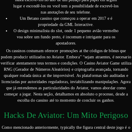
lugar e escondê-los ou você tem a possibilidade de escrevê-los
nas anotações de seu telefone.
Um Betano cassino que começou a operar em 2017 e é
propriedade da GML Interactive.
O design minimalista do slot, onde 1 pequeno avião vermelho
voa sobre um fundo preto, é incomum e intrigante para os
apostadores.
Os cassinos costumam oferecer promoções at the códigos de bônus que
podem producir utilizados no Aviator. Embora” “sejam atraentes, é necesario
verificar atentamente teus termos e condições. O Casino Aviator Game utiliza
RNG (Gerador de Números Aleatórios) e criptografia avançada, tornando
qualquer rodada única at the imprevisível. As plataformas são auditadas e
licenciadas por autoridades reguladoras, inviabilizando manipulações. Agora
que já entendemos as particularidades do Aviator, vamos abordar como
começar a jogar. Nesta seção, detalhamos en absoluto o processo, desde a
escolha do cassino até to momento de concluir os ganhos.
Hacks De Aviator: Um Mito Perigoso
Como mencionado anteriormente, typically the figura central deste jogo é o