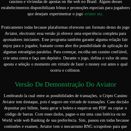
cassinos e viviendas de apostas on the web no Brasil. Alguns desses
estabelecimentos disponibilizam bônus e promoções especiais para jogadores
que desejam experimentar o jogo
aviator mz
.
Praticamente todas because plataformas oferecem um formato demo do jogo
Aviator, electronic essa versão já oferece uma experiência completa para
apostadores iniciantes. Esse programa também garante alguma relação fair
enjoy para o jogador, bastante como abre the possibilidade de aplicação de
algumas estratégias paralelas. Para começar, escolha um cassino confiável,
crie uma conta e faça um depósito. Durante o jogo, defina o valor de uma
aposta e seleção o momento em virtude de fazer o money out antes o qual
ocorra o collision.
Versão De Demonstração Do Aviator
Lembrando la cual entre as possibilidades de transações, u Cripto Cassino
Aviator tem destaque, pois é seguro em virtude de transações. Caso decisão
depositar por billete, basta gerar u boleto e esquivar em PDF ou copiar o
código de barras. Com esses dados, pague-o em uma casa lotérica ou no
World wide web Banking de sua preferência. Sim, passou em todas because
comissões e examen, Aviator tem o mecanismo RNG scrupoloso para que