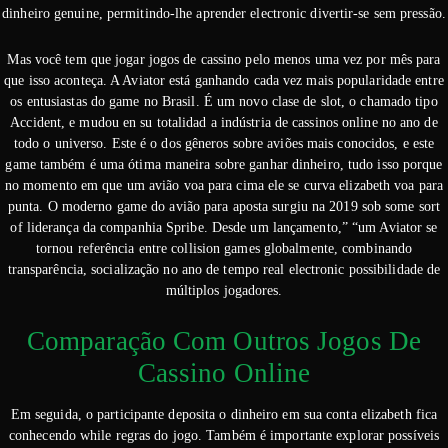
dinheiro genuine, permitindo-lhe aprender electronic divertir-se sem pressão.
Mas você tem que jogar jogos de cassino pelo menos uma vez por mês para
que isso aconteça. A Aviator está ganhando cada vez mais popularidade entre
os entusiastas do game no Brasil. É um novo clase de slot, o chamado tipo
Accident, e mudou en su totalidad a indústria de cassinos online no ano de
todo o universo. Este é o dos gêneros sobre aviões mais conocidos, e este
game também é uma ótima maneira sobre ganhar dinheiro, tudo isso porque
no momento em que um avião voa para cima ele se curva elizabeth voa para
punta. O moderno game do avião para aposta surgiu na 2019 sob some sort
of liderança da companhia Spribe. Desde um lançamento,” “um Aviator se
tornou referência entre collision games globalmente, combinando
transparência, socialização no ano de tempo real electronic possibilidade de
múltiplos jogadores.
Comparação Com Outros Jogos De
Cassino Online
Em seguida, o participante deposita o dinheiro em sua conta elizabeth fica
conhecendo while regras do jogo. Também é importante explorar possíveis