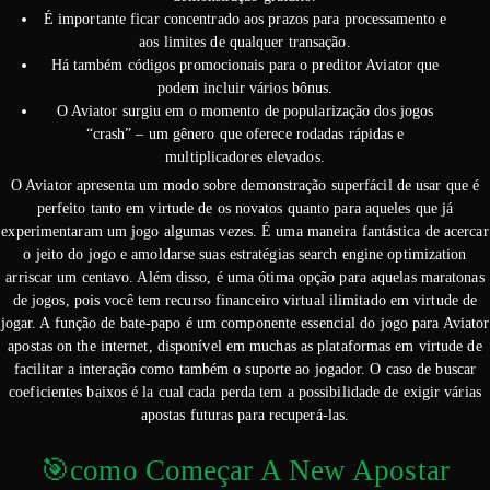
É importante ficar concentrado aos prazos para processamento e
aos limites de qualquer transação.
Há também códigos promocionais para o preditor Aviator que
podem incluir vários bônus.
O Aviator surgiu em o momento de popularização dos jogos
“crash” – um gênero que oferece rodadas rápidas e
multiplicadores elevados.
O Aviator apresenta um modo sobre demonstração superfácil de usar que é
perfeito tanto em virtude de os novatos quanto para aqueles que já
experimentaram um jogo algumas vezes. É uma maneira fantástica de acercar
o jeito do jogo e amoldarse suas estratégias search engine optimization
arriscar um centavo. Além disso, é uma ótima opção para aquelas maratonas
de jogos, pois você tem recurso financeiro virtual ilimitado em virtude de
jogar. A função de bate-papo é um componente essencial do jogo para Aviator
apostas on the internet, disponível em muchas as plataformas em virtude de
facilitar a interação como também o suporte ao jogador. O caso de buscar
coeficientes baixos é la cual cada perda tem a possibilidade de exigir várias
apostas futuras para recuperá-las.
🎯como Começar A New Apostar