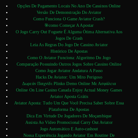
Opções De Pagamento Locais No Ano De Cassinos Online
Versão De Demonstração Do Aviator
Como Funciona O Game Aviator Crash?
🎯como Começar A Apostar
O Jogo Carry Out Foguete É Alguma Ótima Alternativa Aos
Jogos De Crash
Leia As Regras Do Jogo De Cassino Aviator
Histórico De Apostas
Como O Aviator Funciona: Algoritmo Do Jogo
Comparação Possuindo Outros Jogos Sobre Cassino Online
Como Jogar Aviator Andatura A Passo
Hacks De Aviator: Um Mito Perigoso
Δωρεάν Παιχνίδι Plinko Demo Online Με Ασφάλεια
Online On Line Casino Canada Enjoy Actual Money Games
Aviator Aposta Grátis
Aviator Aposta: Tudo Um Que Você Precisa Saber Sobre Essa
Plataforma De Apostas
Dica Em Virtude De Jogadores De Moçambique
Assista Ao Vídeo Promocional Carry Out Aviator
Jogo Automático E Auto-cashout
Nossa Experiência Jogando Aviator Em Routine De