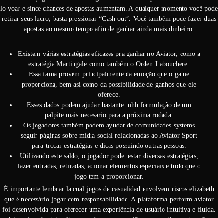
lo voar e since chances de apostas aumentam. A qualquer momento você pode
retirar seus lucro, basta pressionar “Cash out”. Você também pode fazer duas
apostas ao mesmo tempo afin de ganhar ainda mais dinheiro.
Existem várias estratégias eficazes pra ganhar no Aviator, como a
estratégia Martingale como também o Orden Labouchere.
Essa fama provém principalmente da emoção que o game
proporciona, bem asi como da possibilidade de ganhos que ele
oferece.
Esses dados podem ajudar bastante mhh formulação de um
palpite mais necesario para a próxima rodada.
Os jogadores também podem ayudar de comunidades systems
seguir páginas sobre mídia social relacionadas ao Aviator Sport
para trocar estratégias e dicas possuindo outras pessoas.
Utilizando este saldo, o jogador pode testar diversas estratégias,
fazer entradas, retiradas, acionar elementos especiais e tudo que o
jogo tem a proporcionar.
É importante lembrar la cual jogos de casualidad envolvem riscos elizabeth
que é necessário jogar com responsabilidade. A plataforma perform aviator
foi desenvolvida para oferecer uma experiência de usuário intuitiva e fluida.