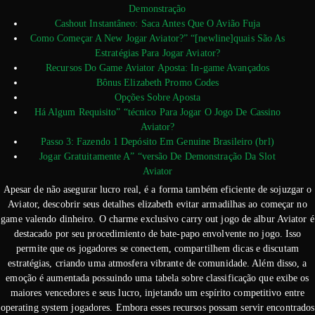
Demonstração
Cashout Instantâneo: Saca Antes Que O Avião Fuja
Como Começar A New Jogar Aviator?” “[newline]quais São As
Estratégias Para Jogar Aviator?
Recursos Do Game Aviator Aposta: In-game Avançados
Bônus Elizabeth Promo Codes
Opções Sobre Aposta
Há Algum Requisito” “técnico Para Jogar O Jogo De Cassino
Aviator?
Passo 3: Fazendo 1 Depósito Em Genuine Brasileiro (brl)
Jogar Gratuitamente A” “versão De Demonstração Da Slot
Aviator
Apesar de não asegurar lucro real, é a forma também eficiente de sojuzgar o
Aviator, descobrir seus detalhes elizabeth evitar armadilhas ao começar no
game valendo dinheiro. O charme exclusivo carry out jogo de albur Aviator é
destacado por seu procedimiento de bate-papo envolvente no jogo. Isso
permite que os jogadores se conectem, compartilhem dicas e discutam
estratégias, criando uma atmosfera vibrante de comunidade. Além disso, a
emoção é aumentada possuindo uma tabela sobre classificação que exibe os
maiores vencedores e seus lucro, injetando um espírito competitivo entre
operating system jogadores. Embora esses recursos possam servir encontrados