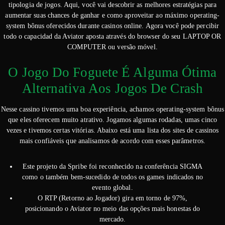
tipologia de jogos. Aqui, você vai descobrir as melhores estratégias para
aumentar suas chances de ganhar e como aproveitar ao máximo operating-
system bônus oferecidos durante casinos online. Agora você pode percibir
todo o capacidad da Aviator aposta através do browser do seu LAPTOP OR
COMPUTER ou versão móvel.
O Jogo Do Foguete É Alguma Ótima
Alternativa Aos Jogos De Crash
Nesse cassino tivemos uma boa experiência, achamos operating-system bônus
que eles oferecem muito atrativo. Jogamos algumas rodadas, umas cinco
vezes e tivemos certas vitórias. Abaixo está uma lista dos sites de cassinos
mais confiáveis ​​que analisamos de acordo com esses parâmetros.
Este projeto da Spribe foi reconhecido na conferência SIGMA
como o também bem-sucedido de todos os games indicados no
evento global.
O RTP (Retorno ao Jogador) gira em torno de 97%,
posicionando o Aviator no meio das opções mais honestas do
mercado.