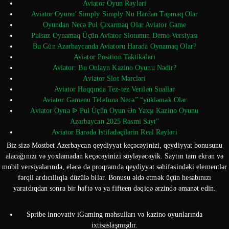
Aviator Oyun Rəyləri
Aviator Oyunu’ Simply Simply Nu Hardan Tapmaq Olar
Oyundan Necə Pul Çıxarmaq Olar Aviator Game
Pulsuz Oynamaq Üçün Aviator Slotunun Demo Versiyası
Bu Gün Azərbaycanda Aviatoru Harada Oynamaq Olar?
Aviator Position Taktikaları
Aviator: Bu Onlayn Kazino Oyunu Nədir?
Aviator Slot Mərcləri
Aviator Haqqında Tez-tez Verilən Suallar
Aviator Gamenu Telefona Necə” “yükləmək Olar
Aviator Oyna ᐉ Pul Üçün Oyun Ən Yaxşı Kazino Oyunu
Azərbaycan 2025 Rəsmi Sayt”
Aviator Barədə Istifadəçilərin Real Rəyləri
Biz sizə Mostbet Azerbaycan qeydiyyat keçəcəyinizi, qeydiyyat bonusunu
alacağınızı və yoxlamadan keçəcəyinizi söyləyəcəyik. Saytın tam ekran və
mobil versiyalarında, eləcə də proqramda qeydiyyat səhifəsindəki elementlər
fərqli ardıcıllıqla düzülə bilər. Bonusu əldə etmək üçün hesabınızı
yaratdıqdan sonra bir həftə və ya fifteen dəqiqə ərzində əmanət edin.
Spribe innovativ iGaming məhsulları və kazino oyunlarında
ixtisaslaşmışdır.