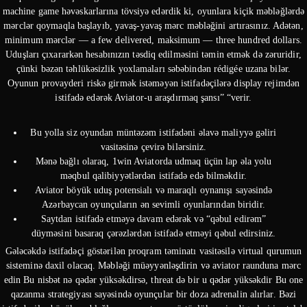
machine game həvəskarlarına tövsiyə edərdik ki, oyunlara kiçik məbləğlərdə
mərclər qoymaqla başlayıb, yavaş-yavaş mərc məbləğini artırasınız. Adətən,
minimum mərclər — a few delivered, maksimum — three hundred dollars.
Uduşları çıxararkən hesabınızın təsdiq edilməsini təmin etmək də zəruridir,
çünki bəzən təhlükəsizlik yoxlamaları səbəbindən rédigée uzana bilər.
Oyunun provayderi riskə girmək istəməyən istifadəçilərə display rejimdən
istifadə edərək Aviator-u araşdırmaq şansı” “verir.
Bu yolla siz oyundan müntəzəm istifadəni əlavə maliyyə gəliri
vasitəsinə çevirə bilərsiniz.
Mənə bağlı olaraq, 1win Aviatorda udmaq üçün lap əla yolu
məqbul qalibiyyətlərdən istifadə edə bilməkdir.
Aviator böyük uduş potensialı və maraqlı oynanışı sayəsində
Azərbaycan oyunçuların ən sevimli oyunlarından biridir.
Saytdan istifadə etməyə davam edərək və “qəbul edirəm”
düyməsini basaraq çərəzlərdən istifadə etməyi qəbul edirsiniz.
Gələcəkdə istifadəçi göstərilən proqram təminatı vasitəsilə virtual qurumun
sisteminə daxil olacaq. Məbləği müəyyənləşdirin və aviator raunduna mərc
edin Bu nisbət nə qədər yüksəkdirsə, threat də bir u qədər yüksəkdir Bu one
qazanma strategiyası sayəsində oyunçular bir doza adrenalin alırlar. Bəzi