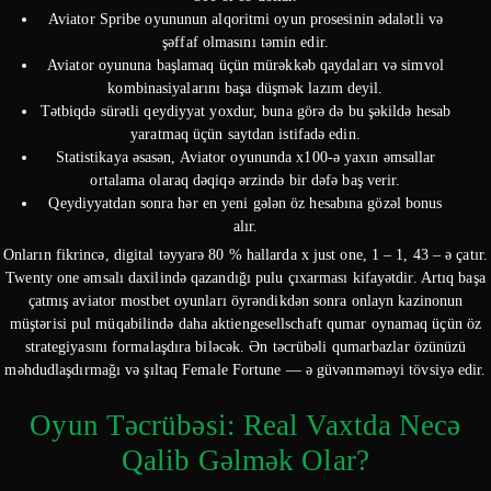
Aviator Spribe oyununun alqoritmi oyun prosesinin ədalətli və
şəffaf olmasını təmin edir.
Aviator oyununa başlamaq üçün mürəkkəb qaydaları və simvol
kombinasiyalarını başa düşmək lazım deyil.
Tətbiqdə sürətli qeydiyyat yoxdur, buna görə də bu şəkildə hesab
yaratmaq üçün saytdan istifadə edin.
Statistikaya əsasən, Aviator oyununda x100-ə yaxın əmsallar
ortalama olaraq dəqiqə ərzində bir dəfə baş verir.
Qeydiyyatdan sonra hər en yeni gələn öz hesabına gözəl bonus
alır.
Onların fikrincə, digital təyyarə 80 % hallarda x just one, 1 – 1, 43 – ə çatır.
Twenty one əmsalı daxilində qazandığı pulu çıxarması kifayətdir. Artıq başa
çatmış aviator mostbet oyunları öyrəndikdən sonra onlayn kazinonun
müştərisi pul müqabilində daha aktiengesellschaft qumar oynamaq üçün öz
strategiyasını formalaşdıra biləcək. Ən təcrübəli qumarbazlar özünüzü
məhdudlaşdırmağı və şıltaq Female Fortune — ə güvənməməyi tövsiyə edir.
Oyun Təcrübəsi: Real Vaxtda Necə
Qalib Gəlmək Olar?