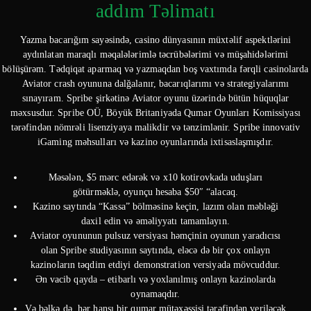
addım Təlimatı
Yazma bacarığım sayəsində, casino dünyasının müxtəlif aspektlərini
aydınlatan maraqlı məqalələrimlə təcrübələrimi və müşahidələrimi
bölüşürəm. Tədqiqat aparmaq və yazmaqdan boş vaxtımda fərqli casinolarda
Aviator crash oyununa dalğalanır, bacarıqlarımı və strategiyalarımı
sınayıram. Spribe şirkətinə Aviator oyunu üzərində bütün hüquqlar
məxsusdur. Spribe OÜ, Böyük Britaniyada Qumar Oyunları Komissiyası
tərəfindən nömrəli lisenziyaya malikdir və tənzimlənir. Spribe innovativ
iGaming məhsulları və kazino oyunlarında ixtisaslaşmışdır.
Məsələn, $5 mərc edərək və x10 kotirovkada uduşları
götürməklə, oyunçu hesaba $50″ “alacaq.
Kazino saytında “Kassa” bölməsinə keçin, lazım olan məbləği
daxil edin və əməliyyatı tamamlayın.
Aviator oyununun pulsuz versiyası həmçinin oyunun yaradıcısı
olan Spribe studiyasının saytında, eləcə də bir çox onlayn
kazinoların təqdim etdiyi demonstration versiyada mövcuddur.
Ən vacib qayda – etibarlı və yoxlanılmış onlayn kazinolarda
oynamaqdır.
Və bəlkə də, hər hansı bir qumar mütəxəssisi tərəfindən veriləcək