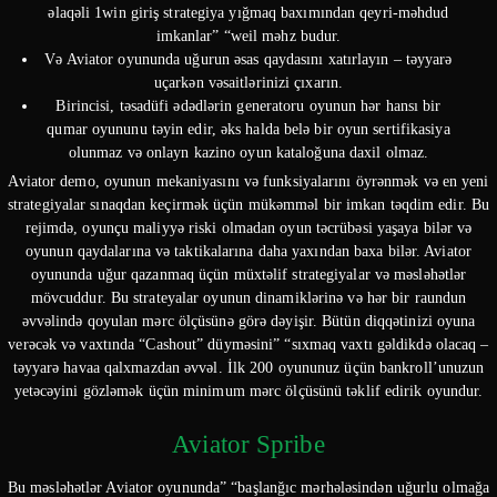
əlaqəli 1win giriş strategiya yığmaq baxımından qeyri-məhdud
imkanlar” “weil məhz budur.
Və Aviator oyununda uğurun əsas qaydasını xatırlayın – təyyarə
uçarkən vəsaitlərinizi çıxarın.
Birincisi, təsadüfi ədədlərin generatoru oyunun hər hansı bir
qumar oyununu təyin edir, əks halda belə bir oyun sertifikasiya
olunmaz və onlayn kazino oyun kataloğuna daxil olmaz.
Aviator demo, oyunun mekaniyasını və funksiyalarını öyrənmək və en yeni
strategiyalar sınaqdan keçirmək üçün mükəmməl bir imkan təqdim edir. Bu
rejimdə, oyunçu maliyyə riski olmadan oyun təcrübəsi yaşaya bilər və
oyunun qaydalarına və taktikalarına daha yaxından baxa bilər. Aviator
oyununda uğur qazanmaq üçün müxtəlif strategiyalar və məsləhətlər
mövcuddur. Bu strateyalar oyunun dinamiklərinə və hər bir raundun
əvvəlində qoyulan mərc ölçüsünə görə dəyişir. Bütün diqqətinizi oyuna
verəcək və vaxtında “Cashout” düyməsini” “sıxmaq vaxtı gəldikdə olacaq –
təyyarə havaa qalxmazdan əvvəl. İlk 200 oyununuz üçün bankroll’unuzun
yetəcəyini gözləmək üçün minimum mərc ölçüsünü təklif edirik oyundur.
Aviator Spribe
Bu məsləhətlər Aviator oyununda” “başlanğıc mərhələsindən uğurlu olmağa