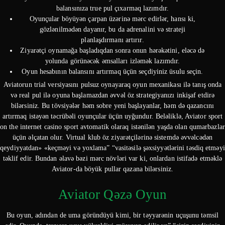
balansınıza true pul çıxarmaq lazımdır.
Oyunçular böyüyən çarpan üzərinə mərc edirlər, hansı ki,
gözlənilmədən dayanır, bu da adrenalini və strateji
planlaşdırmanı artırır.
Ziyarətçi oynamağa başladıqdan sonra onun hərəkətini, eləcə də
yolunda görünəcək əmsalları izləmək lazımdır.
Oyun hesabının balansını artırmaq üçün seçdiyiniz üsulu seçin.
Aviatorun trial versiyasını pulsuz oynayaraq oyun mexanikası ilə tanış onda
və real pul ilə oyuna başlamazdan əvvəl öz strategiyanızı inkişaf etdirə
bilərsiniz. Bu tövsiyələr həm sobre yeni başlayanlar, həm də qazancını
artırmaq istəyən təcrübəli oyunçular üçün uyğundur. Beləliklə, Aviator sport
on the internet casino sport avtomatik olaraq istənilən yaşda olan qumarbazlar
üçün əlçatan olur. Virtual klub öz ziyarətçilərinə sistemdə əvvəlcədən
qeydiyyatdan» «keçməyi və yoxlama” “vasitəsilə şəxsiyyətlərini təsdiq etməyi
təklif edir. Bundan əlavə bəzi mərc növləri var ki, onlardan istifadə etməklə
Aviator-da böyük pullar qazana bilərsiniz.
Aviator Qəzə Oyun
Bu oyun, adından de uma göründüyü kimi, bir təyyarənin uçuşunu təmsil