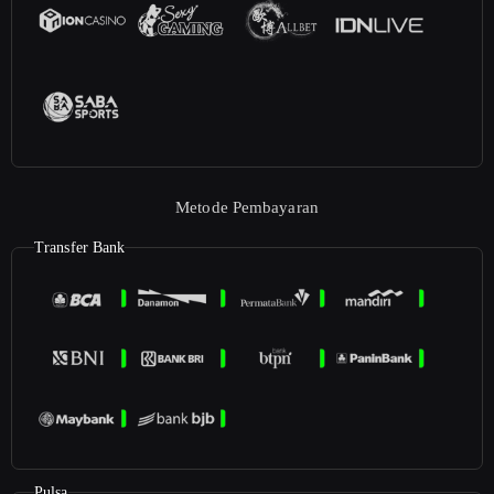
Metode Pembayaran
Transfer Bank
Pulsa