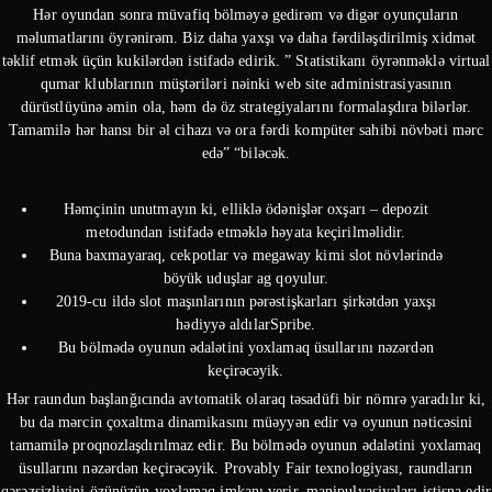
Hər oyundan sonra müvafiq bölməyə gedirəm və digər oyunçuların
məlumatlarını öyrənirəm. Biz daha yaxşı və daha fərdiləşdirilmiş xidmət
təklif etmək üçün kukilərdən istifadə edirik. ” Statistikanı öyrənməklə virtual
qumar klublarının müştəriləri nəinki web site administrasiyasının
dürüstlüyünə əmin ola, həm də öz strategiyalarını formalaşdıra bilərlər.
Tamamilə hər hansı bir əl cihazı və ora fərdi kompüter sahibi növbəti mərc
edə” “biləcək.
Həmçinin unutmayın ki, elliklə ödənişlər oxşarı – depozit
metodundan istifadə etməklə həyata keçirilməlidir.
Buna baxmayaraq, cekpotlar və megaway kimi slot növlərində
böyük uduşlar ag qoyulur.
2019-cu ildə slot maşınlarının pərəstişkarları şirkətdən yaxşı
hədiyyə aldılarSpribe.
Bu bölmədə oyunun ədalətini yoxlamaq üsullarını nəzərdən
keçirəcəyik.
Hər raundun başlanğıcında avtomatik olaraq təsadüfi bir nömrə yaradılır ki,
bu da mərcin çoxaltma dinamikasını müəyyən edir və oyunun nəticəsini
tamamilə proqnozlaşdırılmaz edir. Bu bölmədə oyunun ədalətini yoxlamaq
üsullarını nəzərdən keçirəcəyik. Provably Fair texnologiyası, raundların
qərəzsizliyini özünüzün yoxlamaq imkanı verir, manipulyasiyaları istisna edir