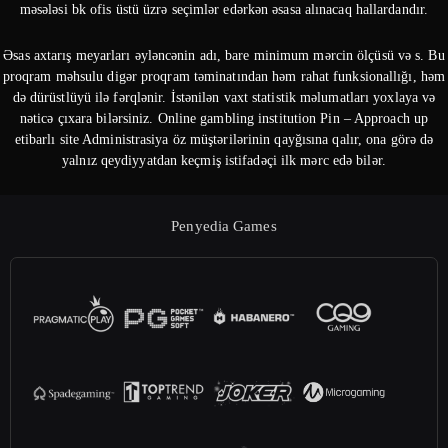
məsələsi bk ofis üstü üzrə seçimlər edərkən əsasa alınacaq hallardandır.
Əsas axtarış meyarları əyləncənin adı, bare minimum mərcin ölçüsü və s. Bu
proqram məhsulu digər proqram təminatından həm rahat funksionallığı, həm
də dürüstlüyü ilə fərqlənir. İstənilən vaxt statistik məlumatları yoxlaya və
nəticə çıxara bilərsiniz. Online gambling institution Pin – Approach up
etibarlı site Administrasiya öz müştərilərinin qayğısına qalır, ona görə də
yalnız qeydiyyatdan keçmiş istifadəçi ilk mərc edə bilər.
Penyedia Games