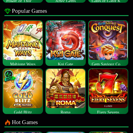
Power of Thor Megaways
Aztec Gems
Gates of Gatot Kaca
Popular Games
Mahjong Ways
Koi Gate
Gem Saviour Conquest
Gold Blitz
Roma
Fiery Sevens
Hot Games