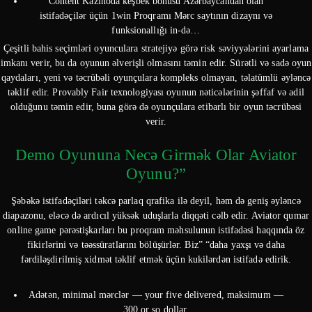
Content Kazinoda keşbek bonusu Azərbaycandan olan
istifadəçilər üçün 1win Proqramı Mərc saytının dizaynı və
funksionallığı in-də…
Çeşitli bahis seçimləri oyunculara stratejiyə görə risk səviyyələrini ayarlama
imkanı verir, bu da oyunun əlverişli olmasını təmin edir. Sürətli və sadə oyun
qaydaları, yeni və təcrübəli oyunçulara kompleks olmayan, təlatümlü əyləncə
təklif edir. Provably Fair texnologiyası oyunun nəticələrinin şəffaf və adil
olduğunu təmin edir, buna görə də oyunçulara etibarlı bir oyun təcrübəsi
verir.
Demo Oyununa Necə Girmək Olar Aviator
Oyunu?”
Şəbəkə istifadəçiləri təkcə parlaq qrafika ilə deyil, həm də geniş əyləncə
diapazonu, eləcə də ardıcıl yüksək uduşlarla diqqəti cəlb edir. Aviator qumar
online game pərəstişkarları bu proqram məhsulunun istifadəsi haqqında öz
fikirlərini və təəssüratlarını bölüşürlər. Biz” “daha yaxşı və daha
fərdiləşdirilmiş xidmət təklif etmək üçün kukilərdən istifadə edirik.
Adətən, minimal mərclər — your five delivered, maksimum —
300 or so dollar.