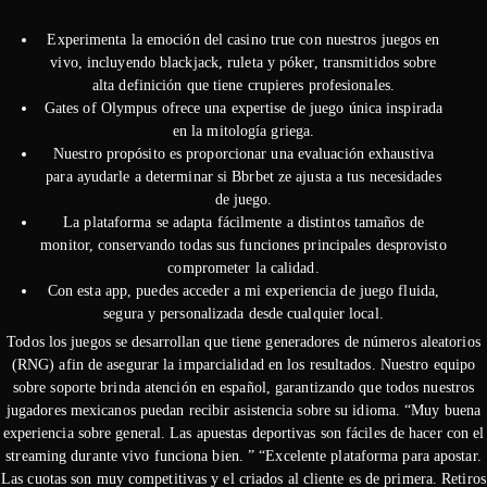
Experimenta la emoción del casino true con nuestros juegos en
vivo, incluyendo blackjack, ruleta y póker, transmitidos sobre
alta definición que tiene crupieres profesionales.
Gates of Olympus ofrece una expertise de juego única inspirada
en la mitología griega.
Nuestro propósito es proporcionar una evaluación exhaustiva
para ayudarle a determinar si Bbrbet ze ajusta a tus necesidades
de juego.
La plataforma se adapta fácilmente a distintos tamaños de
monitor, conservando todas sus funciones principales desprovisto
comprometer la calidad.
Con esta app, puedes acceder a mi experiencia de juego fluida,
segura y personalizada desde cualquier local.
Todos los juegos se desarrollan que tiene generadores de números aleatorios
(RNG) afin de asegurar la imparcialidad en los resultados. Nuestro equipo
sobre soporte brinda atención en español, garantizando que todos nuestros
jugadores mexicanos puedan recibir asistencia sobre su idioma. “Muy buena
experiencia sobre general. Las apuestas deportivas son fáciles de hacer con el
streaming durante vivo funciona bien. ” “Excelente plataforma para apostar.
Las cuotas son muy competitivas y el criados al cliente es de primera. Retiros