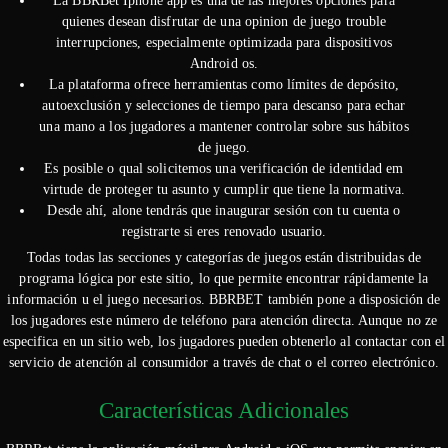
La BBRBet Iphone app es una de las mejores opciones para
quienes desean disfrutar de una opinion de juego trouble
interrupciones, especialmente optimizada para dispositivos
Android os.
La plataforma ofrece herramientas como límites de depósito,
autoexclusión y selecciones de tiempo para descanso para echar
una mano a los jugadores a mantener controlar sobre sus hábitos
de juego.
Es posible o qual solicitemos una verificación de identidad em
virtude de proteger tu asunto y cumplir que tiene la normativa.
Desde ahí, alone tendrás que inaugurar sesión con tu cuenta o
registrarte si eres renovado usuario.
Todas todas las secciones y categorías de juegos están distribuidas de
programa lógica por este sitio, lo que permite encontrar rápidamente la
información u el juego necesarios. BBRBET también pone a disposición de
los jugadores este número de teléfono para atención directa. Aunque no ze
especifica en un sitio web, los jugadores pueden obtenerlo al contactar con el
servicio de atención al consumidor a través de chat o el correo electrónico.
Características Adicionales