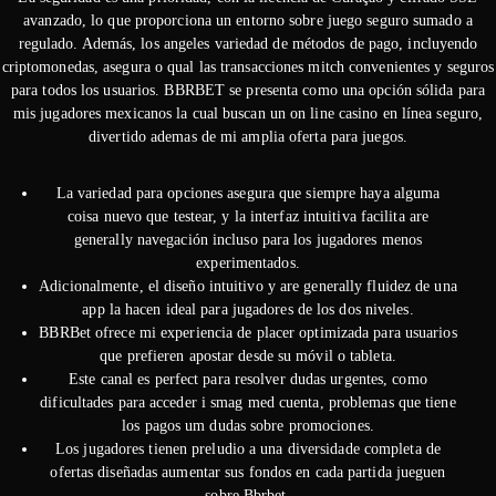
avanzado, lo que proporciona un entorno sobre juego seguro sumado a
regulado. Además, los angeles variedad de métodos de pago, incluyendo
criptomonedas, asegura o qual las transacciones mitch convenientes y seguros
para todos los usuarios. BBRBET se presenta como una opción sólida para
mis jugadores mexicanos la cual buscan un on line casino en línea seguro,
divertido ademas de mi amplia oferta para juegos.
La variedad para opciones asegura que siempre haya alguma
coisa nuevo que testear, y la interfaz intuitiva facilita are
generally navegación incluso para los jugadores menos
experimentados.
Adicionalmente, el diseño intuitivo y are generally fluidez de una
app la hacen ideal para jugadores de los dos niveles.
BBRBet ofrece mi experiencia de placer optimizada para usuarios
que prefieren apostar desde su móvil o tableta.
Este canal es perfect para resolver dudas urgentes, como
dificultades para acceder i smag med cuenta, problemas que tiene
los pagos um dudas sobre promociones.
Los jugadores tienen preludio a una diversidade completa de
ofertas diseñadas aumentar sus fondos en cada partida jueguen
sobre Bbrbet.