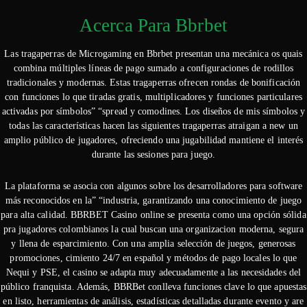
Acerca Para Bbrbet
Las tragaperras de Microgaming en Bbrbet presentan una mecánica os quais
combina múltiples líneas de pago sumado a configuraciones de rodillos
tradicionales y modernas. Estas tragaperras ofrecen rondas de bonificación
con funciones lo que tiradas gratis, multiplicadores y funciones particulares
activadas por símbolos” “spread y comodines. Los diseños de mis símbolos y
todas las características hacen las siguientes tragaperras atraigan a new un
amplio público de jugadores, ofreciendo una jugabilidad mantiene el interés
durante las sesiones para juego.
La plataforma se asocia con algunos sobre los desarrolladores para software
más reconocidos en la” “industria, garantizando una conocimiento de juego
para alta calidad. BBRBET Casino online se presenta como una opción sólida
pra jugadores colombianos la cual buscan una organizacion moderna, segura
y llena de esparcimiento. Con una amplia selección de juegos, generosas
promociones, cimiento 24/7 en español y métodos de pago locales lo que
Nequi y PSE, el casino se adapta muy adecuadamente a las necesidades del
público franquista. Además, BBRBet conlleva funciones clave lo que apuestas
en listo, herramientas de análisis, estadísticas detalladas durante evento y are