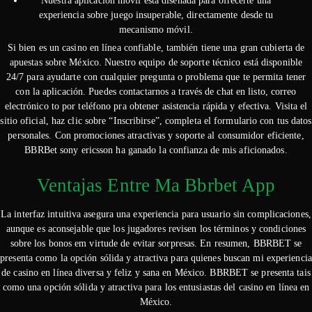
Nuestra aplicación móvil está diseñada para ofrecerte una
experiencia sobre juego insuperable, directamente desde tu
mecanismo móvil.
Si bien es un casino en línea confiable, también tiene una gran cubierta de
apuestas sobre México. Nuestro equipo de soporte técnico está disponible
24/7 para ayudarte con cualquier pregunta o problema que te permita tener
con la aplicación. Puedes contactarnos a través de chat en listo, correo
electrónico to por teléfono pra obtener asistencia rápida y efectiva. Visita el
sitio oficial, haz clic sobre “Inscribirse”, completa el formulario con tus datos
personales. Con promociones atractivas y soporte al consumidor eficiente,
BBRBet sony ericsson ha ganado la confianza de mis aficionados.
Ventajas Entre Ma Bbrbet App
La interfaz intuitiva asegura una experiencia para usuario sin complicaciones,
aunque es aconsejable que los jugadores revisen los términos y condiciones
sobre los bonos em virtude de evitar sorpresas. En resumen, BBRBET se
presenta como la opción sólida y atractiva para quienes buscan mi experiencia
de casino en línea diversa y feliz y sana en México. BBRBET se presenta tais
como una opción sólida y atractiva para los entusiastas del casino en línea en
México.