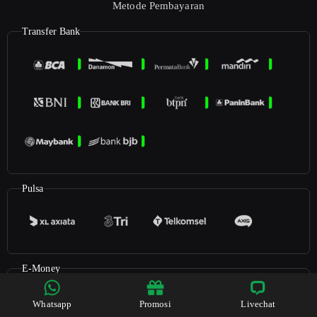
Metode Pembayaran
Transfer Bank
Pulsa
E-Money
Whatsapp
Promosi
Livechat