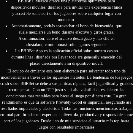
BBRBET México ofrece una plataforma optimizada para
dispositivos móviles, diseñada para invitar una experiencia fluida
y accesible some sort of los jugadores sobre cualquier lugar con
momento.
Automáticamente, podrás aprovechar el bono de bienvenida, que
suele mezclarse un bono durante efectivo y giros gratis.
A continuación, abre el archivo descargado y haz clic en
«Instalar», como tomará solo algunos segundos.
La BBRBet App es la aplicación oficial sobre nuestro casino
durante línea, diseñada pra llevar toda are generally emoción del
placer directamente a su dispositivo móvil.
El equipo de cimiento está bien elaborado para solventar todo tipo de
inconvenientes a través de los siguientes métodos. La tendencia de los juegos
crash sobre BBRBet se debe a sus partidas rápidas, fácil jugabilidad y grandes
recompensas. Con un RTP justo y mi alta volatilidad, establecen las
condiciones más rentables para hacer el juego por dinero true. La gran
rendimiento es que tu software Provably Good es imparcial, asegurando así
resultados imparciales y aleatorios. Todas las funciones mencionadas trabajan
en total para brindar mi experiencia divertida, productivo y responsable some
sort of los jugadores. Desde uno de mis servicios al usuario más top hasta
juegos con resultados imparciales.