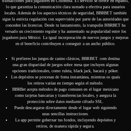
transacciones para jugadores en Colombia. El servicio se ofrece en español,
lo que garantiza la comunicación clara sumado a efectiva para usuarios
locales. Además de los aspectos técnicos de seguridad, BBRBET también
sigue la estricta regulación con supervisión por parte de las autoridades que
conceden las licencias. Desde tu lanzamiento, la trampolín BBRBET ha
versado un crecimiento regular y ha aumentado su popularidad entre los
jugadores para México. La igual incorporación de nuevos juegos y mejoras
en el beneficio contribuyen a conseguir a un ancho público.
Si prefieres los juegos de casino clásicos, BBRBET. com destina
una gran disparidad de juegos sobre mesa que incluyen algunas
opciones tradicionales, como ruleta, black jack, bacará y póker.
Los depósitos se procesan de foma instantánea, mientras os quais
los retiros varían en tiempo según el método.
BBRBet acepta métodos de pago comunes en el lugar mexicano
como tarjetas bancarias y transferencias locales, y asegura la
protección sobre datos mediante cifrado SSL.
Puede descargarse directamente desde el lugar web siguiendo
unas sencillas instrucciones.
La app permite gobernar tus fondos, incluyendo depósitos y
retiros, de manera rápida y segura.