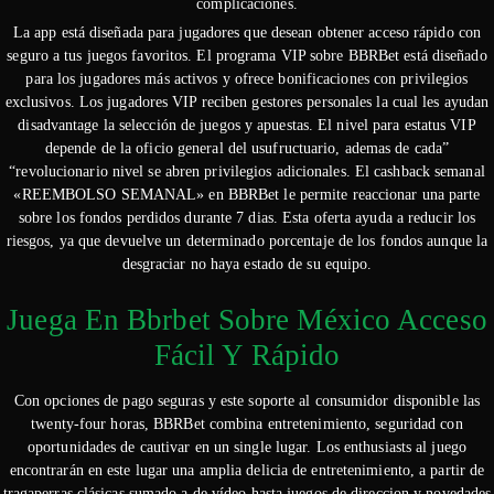
complicaciones.
La app está diseñada para jugadores que desean obtener acceso rápido con
seguro a tus juegos favoritos. El programa VIP sobre BBRBet está diseñado
para los jugadores más activos y ofrece bonificaciones con privilegios
exclusivos. Los jugadores VIP reciben gestores personales la cual les ayudan
disadvantage la selección de juegos y apuestas. El nivel para estatus VIP
depende de la oficio general del usufructuario, ademas de cada”
“revolucionario nivel se abren privilegios adicionales. El cashback semanal
«REEMBOLSO SEMANAL» en BBRBet le permite reaccionar una parte
sobre los fondos perdidos durante 7 dias. Esta oferta ayuda a reducir los
riesgos, ya que devuelve un determinado porcentaje de los fondos aunque la
desgraciar no haya estado de su equipo.
Juega En Bbrbet Sobre México Acceso
Fácil Y Rápido
Con opciones de pago seguras y este soporte al consumidor disponible las
twenty-four horas, BBRBet combina entretenimiento, seguridad con
oportunidades de cautivar en un single lugar. Los enthusiasts al juego
encontrarán en este lugar una amplia delicia de entretenimiento, a partir de
tragaperras clásicas sumado a de vídeo hasta juegos de direccion y novedades