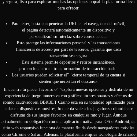
y segura, listo para explorar muchas las opciones o qual la plataforma lleva
para ofrecer.
Para tener, basta con penetrar la URL en el navegador del móvil;
el pagina detectará automáticamente un dispositivo y
personalizará su interfaz sobre consecuencia.
Esto protege las informaciones personal y las transacciones
financieras de acceso por part de terceros, garantía que cada
transacción sea segura.
Este sistema permite depósitos y retiros instantáneos,
proporcionando un transformación de transacción basic.
Los usuarios pueden solicitar el” “cierre temporal de tu cuenta si
sienten que necesitan el descanso.
Encuentra tu placer favorito o” “explora nuevas opciones y disfruta de mi
experiencia de juego inmersiva con gráficos impresionantes y efectos de
sonido cautivadores. BBRBET Casino está en su totalidad optimizado para
andar en dispositivos móviles, lo que da voie a los jugadores colombianos
disfrutar de sus juegos favoritos en cualquier rato y lugar. Aunque
actualmente no obligación con una aplicación nativa para iOS o Android, su
sitio web responsivo funciona de manera fluida desde navegadores móviles
como Chrome o Safari. Además, la plataforma emplea tecnología de cifrado