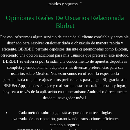
rápidos y seguros. “
Opiniones Reales De Usuarios Relacionada
Bbrbet
Por eso, ofrecemos algun servicio de atención al cliente confiable y accesible,
diseñado para resolver cualquier duda o obstáculo de manera rápida y
eficiente. BBRBET permite depósitos durante criptomonedas como Bitcoin,
ofreciendo una opción adicional para mis usuarios que prefieren este método.
BBRBET se esfuerza por brindar una conocimiento de apuestas deportivas
completa y emocionante, adaptada a las diversas preferencias para sus
usuarios sobre México. Nos esforzamos en ofrecer la experiencia
personalizada o qual se ajuste a tus preferencias para juego. Sí, gracias a la
BBRBet App, puedes encajar y realizar apuestas en cualquier rato y lugar,
hoy sea a través de la aplicación en tu mecanismo Android o directamente
desde tu navegador móvil.
Cada método sobre pago está asegurado con tecnologías
avanzadas de encriptación, garantizando transacciones eficientes
sumado a seguras.