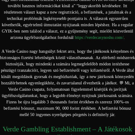
további hasznos információkat kínál a” “leggyakoribb kérdésekre. Itt
részletesen választ kapsz a new regisztráció, a befizetések, a jutalmak és a
technikai problémák legkényesebb pontjaira is. A válaszok egyszerűen
követhetők, egyértelmű útmutatást nyújtanak minden lépéshez. Ha a regular
GYIK-ben nem találod a választ, ez a gyűjtemény segít, mielőtt közvetlenül
arizona ügyfélszolgálathoz fordulnál
https://verdecasynoshu.com/
.
A Verde Casino nagy hangsúlyt fektet arra, hogy the játékosok kényelmes és
biztonságos fizetési lehetőségek közül választhassanak. Az elérhető módszerek
biztosítják, hogy mindenki a számára legmegfelelőbb módon intézhesse
pénzügyi tranzakcióit, legyen szó befizetésről vagy kifizetésről. A Verde által
kínált megoldások gyorsak és megbízhatóak, így a new játékosok könnyedén
hozzáférhetnek egyenlegükhöz, és zavartalanul élvezhetik a játékot. 💬 Mi, a
Verde Casino csapata, folyamatosan figyelemmel kísérjük és javítjuk
ügyfélszolgálatunkat, hogy a legjobb élményt nyújtsuk játékosaink számára.
Fizess be újra legalább 3 thousands forint értékben és szerezz 100%-os
befizetési bónuszt, maximum 90, 000 forint értékben. A befizetési bónusz
mellé 50 ingyenes nyerőgépes pörgetés is definitely jár.
Verde Gambling Establishment – A Játékosok