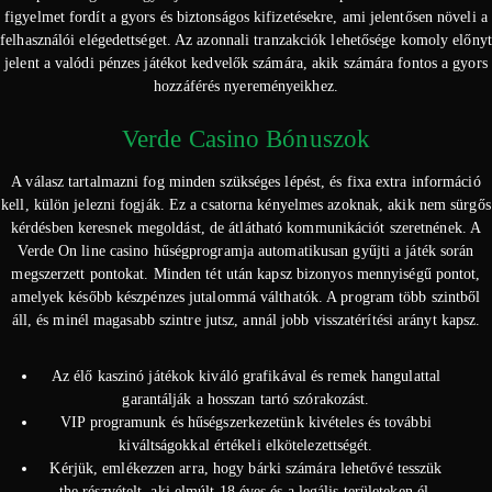
figyelmet fordít a gyors és biztonságos kifizetésekre, ami jelentősen növeli a
felhasználói elégedettséget. Az azonnali tranzakciók lehetősége komoly előnyt
jelent a valódi pénzes játékot kedvelők számára, akik számára fontos a gyors
hozzáférés nyereményeikhez.
Verde Casino Bónuszok
A válasz tartalmazni fog minden szükséges lépést, és fixa extra információ
kell, külön jelezni fogják. Ez a csatorna kényelmes azoknak, akik nem sürgős
kérdésben keresnek megoldást, de átlátható kommunikációt szeretnének. A
Verde On line casino hűségprogramja automatikusan gyűjti a játék során
megszerzett pontokat. Minden tét után kapsz bizonyos mennyiségű pontot,
amelyek később készpénzes jutalommá válthatók. A program több szintből
áll, és minél magasabb szintre jutsz, annál jobb visszatérítési arányt kapsz.
Az élő kaszinó játékok kiváló grafikával és remek hangulattal
garantálják a hosszan tartó szórakozást.
VIP programunk és hűségszerkezetünk kivételes és további
kiváltságokkal értékeli elkötelezettségét.
Kérjük, emlékezzen arra, hogy bárki számára lehetővé tesszük
the részvételt, aki elmúlt 18 éves és a legális területeken él.