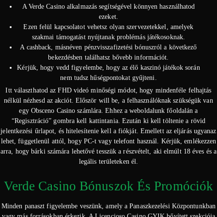
A Verde Casino alkalmazás segítségével könnyen használhatod
ezeket.
Ezen felül kapcsolatot vehetsz olyan szervezetekkel, amelyek
szakmai támogatást nyújtanak problémás játékosoknak.
A cashback, másnéven pénzvisszafizetési bónuszról a következő
bekezdésben találhatsz bővebb információt.
Kérjük, hogy vedd figyelembe, hogy az élő kaszinó játékok során
nem tudsz hűségpontokat gyűjteni.
Itt választhatod az FHD videó minőségi módot, hogy mindenféle felhajtás
nélkül nézhesd az akciót. Először will be, a felhasználóknak szükségük van
egy Obsceno Casino számlára. Ehhez a weboldalunk főoldalán a
“Regisztráció” gombra kell kattintania. Ezután ki kell töltenie a rövid
jelentkezési űrlapot, és hitelesítenie kell a fiókját. Emellett az eljárás ugyanaz
lehet, függetlenül attól, hogy PC-t vagy telefont használ. Kérjük, emlékezzen
arra, hogy bárki számára lehetővé tesszük a részvételt, aki elmúlt 18 éves és a
legális területeken él.
Verde Casino Bónuszok És Promóciók
Minden panaszt figyelembe veszünk, amely a Panaszkezelési Központunkban
vagy más forrásokban érkezik. A Licencioso Casino GYIK bővített szekciója