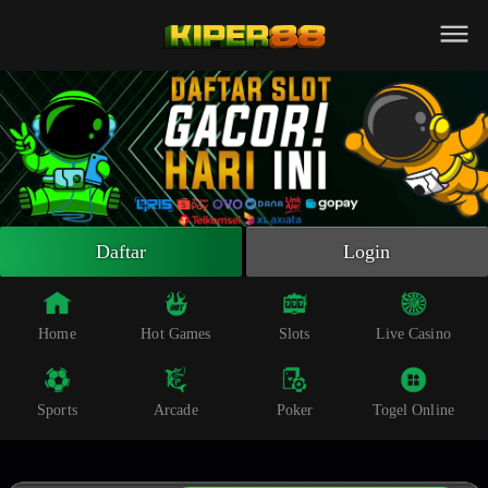
Beranda
Slot Online
Live Casino
Sportsbook
Arcade
Togel Online
Daftar
Login
Poker
Whatsapp
Home
Hot Games
Slots
Live Casino
Telegram
Sports
Arcade
Poker
Togel Online
Livechat