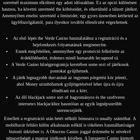
szeretnél maximum elkölteni egy adott időszakban. Ez az opció különösen
hasznos, ha követni szeretnéd the költéseidet, és elkerülnéd a túlzott játékot.
Amennyiben emelni szeretnéd a limiteidet, egy gyors üzenetben kérheted az
ügyfélszolgálattól, para ilyenkor további ellenőrzést végezhetnek.
Az első lépés the Verde Casino használatához a regisztráció és a
bejelentkezés folyamatának megismerése.
Ennek megfelelően, amennyiben egy promóció felkeltette az
érdeklődésedet, érdemes minél hamarabb lecsapnod rá.
A Verde Casino hűségprogramja keretében some sort of játékosok
pontokat gyűjthetnek.
A játék legnagyobb durranását az ingyenes pörgetési kör jelenti,
ahol Money szimbólumok gyűjtögetésével lehet újra és újra
elindítani ezt a kört.
Az élő blackjack some sort of hagyományos és the szoftveres
internetes blackjackhez hasonlóan az egyik legnépszerűbb
szerencsejáték.
Emellett a regisztráció után betét nélküli bónuszra is usually számíthat. A
mobilbarát felület külön alkalmazás nélkül is tökéletes használhatóságot
biztosít útközben is. A Obsceno Casino joggal érdemelte ki növekvő
népszerűségét a magyar játékosok körében. A Inexperto Casino kiemelt