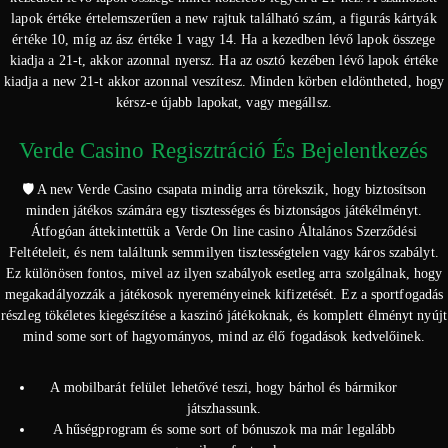
lapok értéke értelemszerűen a new rajtuk található szám, a figurás kártyák
értéke 10, míg az ász értéke 1 vagy 14. Ha a kezedben lévő lapok összege
kiadja a 21-t, akkor azonnal nyersz. Ha az osztó kezében lévő lapok értéke
kiadja a new 21-t akkor azonnal veszítesz. Minden körben eldöntheted, hogy
kérsz-e újabb lapokat, vagy megállsz.
Verde Casino Regisztráció És Bejelentkezés
🛡️ A new Verde Casino csapata mindig arra törekszik, hogy biztosítson
minden játékos számára egy tisztességes és biztonságos játékélményt.
Átfogóan áttekintettük a Verde On line casino Általános Szerződési
Feltételeit, és nem találtunk semmilyen tisztességtelen vagy káros szabályt.
Ez különösen fontos, mivel az ilyen szabályok esetleg arra szolgálnak, hogy
megakadályozzák a játékosok nyereményeinek kifizetését. Ez a sportfogadás
részleg tökéletes kiegészítése a kaszinó játékoknak, és komplett élményt nyújt
mind some sort of hagyományos, mind az élő fogadások kedvelőinek.
A mobilbarát felület lehetővé teszi, hogy bárhol és bármikor
játszhassunk.
A hűségprogram és some sort of bónuszok ma már legalább