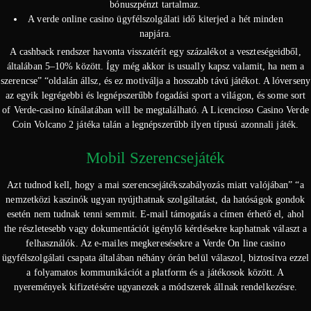
bónuszpénzt tartalmaz.
A verde online casino ügyfélszolgálati idő kiterjed a hét minden
napjára.
A cashback rendszer havonta visszatérít egy százalékot a veszteségeidből,
általában 5–10% között. Így még akkor is usually kapsz valamit, ha nem a
szerencse” “oldalán állsz, és ez motiválja a hosszabb távú játékot. A ͏lóve͏rseny
az egyik legr͏égebbi és legnépszerűbb f͏oga͏dási sport a világon, és some sort
of Ver͏de-casino kínálatában will be megt͏alálh͏a͏tó. A Licencioso Casino Verde
Coin Volcano 2 játéka talán a legnépszerűbb ilyen típusú azonnali játék.
Mobil Szerencsejáték
Azt tudnod kell, hogy a mai szerencsejátékszabályozás miatt valójában” “a
nemzetközi kaszinók ugyan nyújthatnak szolgáltatást, da hatóságok gondok
esetén nem tudnak tenni semmit. E-mail támogatás a címen érhető el, ahol
the részletesebb vagy dokumentációt igénylő kérdésekre kaphatnak választ a
felhasználók. Az e-mailes megkeresésekre a Verde On line casino
ügyfélszolgálati csapata általában néhány órán belül válaszol, biztosítva ezzel
a folyamatos kommunikációt a platform és a játékosok között. A
nyeremények kifizetésére ugyanezek a módszerek állnak rendelkezésre.