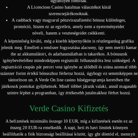
ugyanilyen fontosak.
A Licencioso Casino hatalmas választékot kínál
szerencsejátékosoknak.
A cashback vagy magyarul pénzvisszafizetési bónusz különleges,
promóció, hiszen ez az egyetlen, amely nem a nyereményeidet
növeli, hanem a veszteségeidet csökkenti.
A képminőség kiváló, még a kisebb képernyőkön is részletgazdag grafika
jelenik meg. Emellett a rendszer fogyasztása alacsony, így nem meríti hamar
the az akkumulátort, és adathasználatban is takarékos. A bónuszok
igénybevételéhez mindenképpen regisztrált felhasználóra lesz szükséged. A
regisztráció csupán pár percet vesz igénybe az idődből és utána azonnal több
százezer forint értékű bónuszhoz férhetsz hozzá, úgyhogy ez semmiképpen ne
tántorítson un. A Verde On line casino hűségprogramja keretében the
játékosok pontokat gyűjthetnek. Minél többet játszik valaki, annál magasabb
szintre léphet a programban, így értékesebb jutalmakhoz férhet hozzá.
Verde Casino Kifizetés
A befizetések minimális összege 10 EUR, míg a kifizetések esetén ez az
összeg 20 EUR-ra emelkedik. A napi, heti és havi limitek könnyen
beállíthatók a fiók biztonsági beállításai között, így ght döntöd el, mennyit