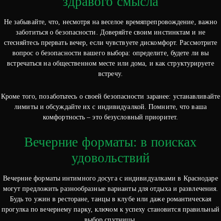
здравого смысла
Не забывайте, что, несмотря на веселое времяпрепровождение, важно
заботиться о безопасности. Доверяйте своим инстинктам и не
стесняйтесь прервать вечер, если чувствуете дискомфорт. Рассмотрите
вопрос о безопасности вашего выбора: определите, будете ли вы
встречаться на общественном месте или дома, и как структурируете
встречу.
Кроме того, позаботьтесь о своей безопасности заранее: устанавливайте
лимиты и обсуждайте их с индивидуалкой. Помните, что ваша
комфортность – это безусловный приоритет.
Вечерние форматы: в поисках
удовольствий
Вечерние форматы интимного досуга с индивидуалками в Краснодаре
могут предложить разнообразные варианты для отдыха и развлечения.
Будь то ужин в ресторане, танцы в клубе или даже романтическая
прогулка по вечернему парку, ключом к успеху становится правильный
выбор спутницы.