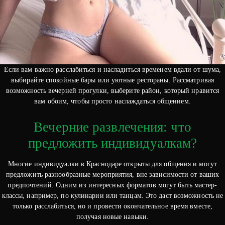
Если вам важно расслабиться и насладиться временем вдали от шума,
выбирайте спокойные бары или уютные рестораны. Рассматривая
возможность вечерней прогулки, выберите район, который нравится
вам обоим, чтобы просто наслаждаться общением.
Вечерние развлечения: что
предложить индивидуалкам?
Многие индивидуалки в Краснодаре открыты для общения и могут
предложить разнообразные мероприятия, вне зависимости от ваших
предпочтений. Одним из интересных форматов могут быть мастер-
классы, например, по кулинарии или танцам. Это даст возможность не
только расслабиться, но и провести окончательное время вместе,
получая новые навыки.