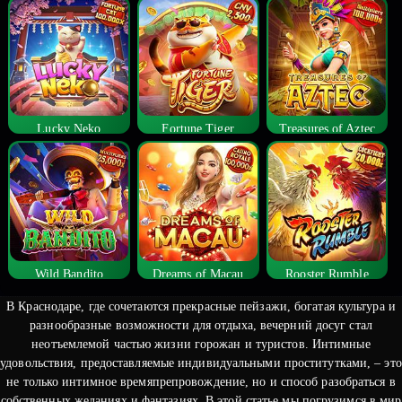
Lucky Neko
Fortune Tiger
Treasures of Aztec
Wild Bandito
Dreams of Macau
Rooster Rumble
В Краснодаре, где сочетаются прекрасные пейзажи, богатая культура и
разнообразные возможности для отдыха, вечерний досуг стал
неотъемлемой частью жизни горожан и туристов. Интимные
удовольствия, предоставляемые индивидуальными проститутками, – это
не только интимное времяпрепровождение, но и способ разобраться в
собственных желаниях и фантазиях. В этой статье мы погрузимся в мир