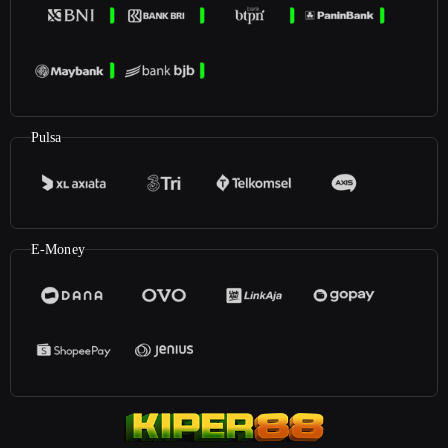
Pulsa
E-Money