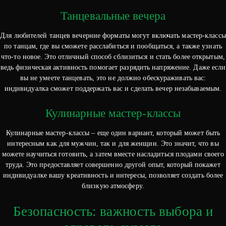
Танцевальные вечера
Для любителей танцев вечерние форматы могут включать мастер-классы
по танцам, где вы сможете расслабиться и пообщаться, а также узнать
что-то новое. Это отличный способ сблизиться и стать более открытым,
ведь физическая активность помогает разрядить напряжение. Даже если
вы не умеете танцевать, это не должно обескураживать вас:
индивидуалка сможет поддержать вас и сделать вечер незабываемым.
Кулинарные мастер-классы
Кулинарные мастер-классы – еще один вариант, который может быть
интересным как для мужчин, так и для женщин. Это значит, что вы
можете научиться готовить, а затем вместе насладиться плодами своего
труда. Это предоставляет совершенно другой опыт, который покажет
индивидуалке вашу креативность и интересы, позволяет создать более
близкую атмосферу.
Безопасность: важность выбора и