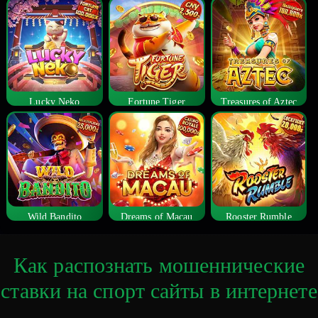
Lucky Neko
Fortune Tiger
Treasures of Aztec
Wild Bandito
Dreams of Macau
Rooster Rumble
Как распознать мошеннические
ставки на спорт сайты в интернете