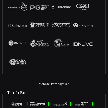
Metode Pembayaran
Transfer Bank