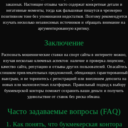
заказных. Настоящие отзывы часто содержат конкретные детали и
негативные моменты, тогда как фальшивые пишутся в чрезмерно
позитивном тоне без упоминания недостатков. Поэтому рекомендуется
изучать несколько независимых источников и обращать внимание на
аргументированную критику.
Заключение
Распознать мошеннические ставки на спорт сайты в интернете можно,
изучая несколько ключевых аспектов: наличие и проверка лицензии,
качество сайта, репутацию и отзывы других пользователей. Опасайтесь
слишком привлекательных предложений, обещающих гарантированный
выигрыш, и не торопитесь с регистрацией или внесением депозита на
новых или малоизвестных платформах. Правильный подход к выбору
букмекерской конторы поможет сохранить ваши деньги и получить
удовольствие от ставок без риска обмана.
Часто задаваемые вопросы (FAQ)
1. Как понять, что букмекерская контора