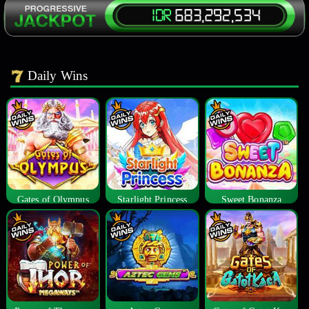
Daily Wins
Gates of Olympus
Starlight Princess
Sweet Bonanza