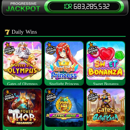
Daily Wins
Gates of Olympus
Starlight Princess
Sweet Bonanza