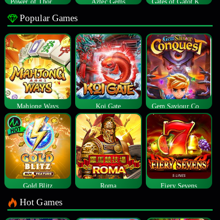
Power of Thor Megaways
Aztec Gems
Gates of Gatot Kaca
Popular Games
Mahjong Ways
Koi Gate
Gem Saviour Conquest
Gold Blitz
Roma
Fiery Sevens
Hot Games