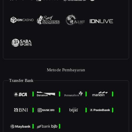
Metode Pembayaran
Transfer Bank