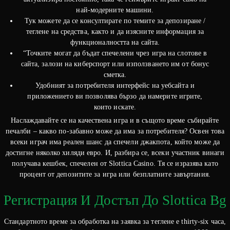
най-модерните машини.
Тук можете да се консултирате по темите за депозиране /
теглене на средства, както и да изясните информация за
функционалността на сайта.
“Точките могат да бъдат спечелени чрез игра на слотове в
сайта, залози на киберспорт или използването им от бонус
сметка.
Удобният за потребителя интерфейс на уебсайта и
приложението ви позволява бързо да намерите игрите,
които искате.
Наслаждавайте се на качествена игра и в същото време събирайте
печалби – какво по-забавно може да има за потребителя? Освен това
всеки играч има реален шанс да спечели джакпота, който може да
достигне няколко хиляди евро. И, разбира се, всеки участник винаги
получава кешбек, спечелен от Slottica Casino. Тя се изразява като
процент от депозитите за игра или безплатните завъртания.
Регистрация И Достъп До Slottica Bg
Стандартното време за обработка на заявка за теглене е thirty-six часа,