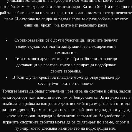
уникална колекция от най-добрите слот машини, от които всеки
потребител може да спечели истински пари. Казино Slottica не е просто
рай за любителите на цветни игри, но и реална възможност да печелите
пари. И оттогава не спира да радва играчите с разнообразие от слот
машини, броят” “на които непрекъснато расте.
Съревновавайки се с други участници, играчите печелят
големи суми, безплатни завъртания и най-съвременни
технологии.
Тези и много други слотове са” “разработени от водещи
доставчици на слотове, които не спират да подобряват
своите творения.
В този случай срокът за плащане може да бъде удължен до
seventy two часа, но не повече.
“Точките могат да бъдат спечелени чрез игра на слотове в сайта, залози
на киберспорт или използването им от бонус сметка. За да участвате в
томболата, трябва да направите депозит, чийто размер зависи от вида
на промоцията. Тук можете да спечелите най-новите джаджи и уреди,
както и парични награди и безплатни завъртания. За удобство на
играчите спортните събития могат да се филтрират по време, спорт и
турнир, което улеснява намирането на подходящия мач.