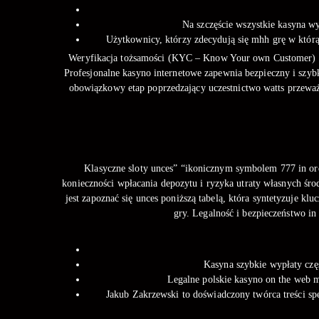
Na szczęście wszystkie kasyna wy
Użytkownicy, którzy zdecydują się mhh grę w którą
Weryfikacja tożsamości (KYC – Know Your own Customer) to
Profesjonalne kasyno internetowe zapewnia bezpieczny i szyb
obowiązkowy etap poprzedzający uczestnictwo watts przeważ
Klasyczne sloty unces” “ikonicznym symbolem 777 in ord
konieczności wpłacania depozytu i ryzyka utraty własnych śr
jest zapoznać się unces poniższą tabelą, która syntetyzuje
gry. Legalność i bezpieczeństwo in
Kasyna szybkie wypłaty czę
Legalne polskie kasyno on the web m
Jakub Zakrzewski to doświadczony twórca treści spec