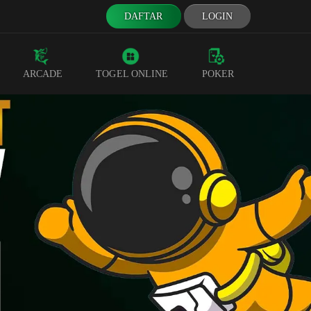
DAFTAR
LOGIN
ARCADE
TOGEL ONLINE
POKER