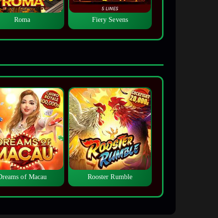
Roma
Fiery Sevens
Dreams of Macau
Rooster Rumble