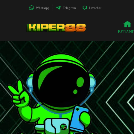
Whatsapp
Telegram
Livechat
BERAN