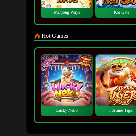
Mahjong Ways
Koi Gate
Hot Games
Lucky Neko
Fortune Tiger