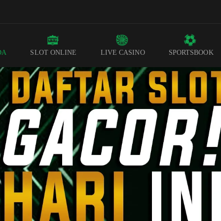
DA
SLOT ONLINE
LIVE CASINO
SPORTSBOOK