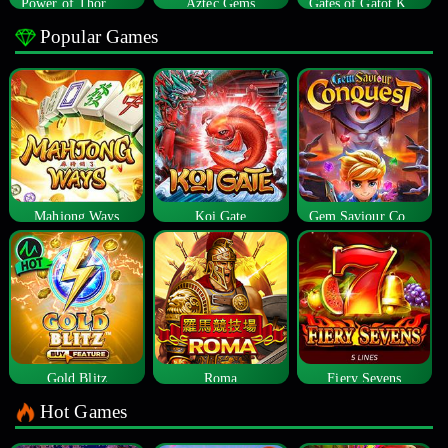
Power of Thor Megaways
Aztec Gems
Gates of Gatot Kaca
Popular Games
Mahjong Ways
Koi Gate
Gem Saviour Conquest
Gold Blitz
Roma
Fiery Sevens
Hot Games