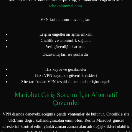
schokohimmel.com
.
VPN kullanımının avantajları:
Erişim engellerini aşma imkanı
Gizlilik ve anonimlik sağlama
Veri güvenliğini artırma
Dezavantajları ise şunlardır:
Hız kaybı ve gecikmeler
Bazı VPN kaynaklı güvenlik riskleri
Site tarafından VPN tespiti durumunda erişim engeli
Mariobet Giriş Sorunu İçin Alternatif
Çözümler
VPN dışında deneyebileceğiniz çeşitli yöntemler de bulunur. Öncelikle site
URL’sini doğru kullandığınızdan emin olun. Resmi Mariobet güncel
adreslerini kontrol edin; çünkü zaman zaman alan adı değişiklikleri olabilir.