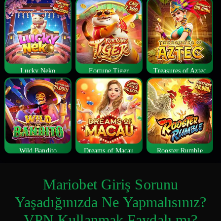
Lucky Neko
Fortune Tiger
Treasures of Aztec
Wild Bandito
Dreams of Macau
Rooster Rumble
Mariobet Giriş Sorunu
Yaşadığınızda Ne Yapmalısınız?
VPN Kullanmak Faydalı mı?