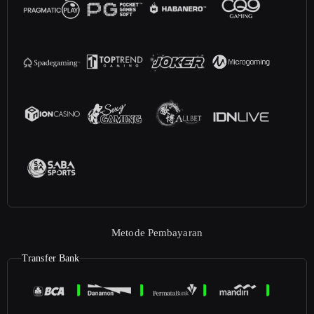
Metode Pembayaran
Transfer Bank