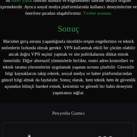
bu
haber yazısı
internet sansürü ve engellemeler üzerine detaylı bilgiler
içermektedir. Ayrıca sosyal medya platformlarında kullanıcı deneyimlerine ve
önerilere şuradan ulaşabilirsiniz:
Twitter araması
.
Sonuç
Mariobet giriş sorunu yaşandığında öncelikle erişim engellerinin ve teknik
nedenlerin farkında olmak gerekir. VPN kullanmak etkili bir çözüm olabilir
ancak doğru VPN seçimi yapmak ve site politikalarına dikkat etmek
önemlidir. Diğer alternatif yöntemlerle birlikte, resmi adres kontrolleri ve
teknik tarama yöntemlerini uygulamak yaşanan sorunu çözebilir. Güvenilir
bilgi kaynaklarını takip ederek, sosyal medya ve haber platformlarından
güncel bilgi almak da faydalıdır. Sonuç olarak, hem teknik hem de güvenlik
açısından bilinçli hareket etmek, kesintisiz ve güvenli bir bahis deneyimi
yaşamanızı sağlar.
Penyedia Games