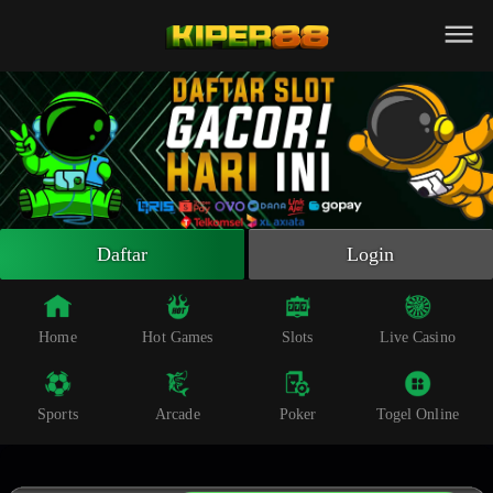
Beranda
Slot Online
Live Casino
Sportsbook
Arcade
Togel Online
Daftar
Login
Poker
Whatsapp
Home
Hot Games
Slots
Live Casino
Telegram
Sports
Arcade
Poker
Togel Online
Livechat