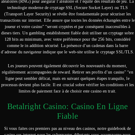
aléatoires (RNG) pour asegurar l’aléatoire et l’équité des résultats de jeu. La
technologie moderne de cryptage SSL (Secure Socket Layer) ou TLS
(Transport Layer Security) se révèle être fondamentale pour sécuriser les
transactions sur internet. Elle assure que toutes les données échangées entre le
joueur et votre casino” “seront cryptées et par conséquent inaccessibles à
dieses tiers. Un gambling establishment fiable doit utiliser un cryptage sobre
128 bits au minimum, avec votre préférence pour the 256 bits, considéré
comme le in addition sécurisé. La présence d’un cadenas dans la barre
d’adresse du navigateur indique que le web-site utilise le cryptage SSL/TLS.
Les joueurs peuvent également découvrir les nouveautés du moment,
régulièrement accompagnées de reward. Retirer ses profits d’un casino” “en
ligne peut sembler délicat, mais en suivant quelques étapes tranquilo, le
processus devient plus facile. Il est crucial sobre vérifier les conditions et les
limites de paiement face à de choisir este casino en trait.
Betalright Casino: Casino En Ligne
Fiable
Si vous faites ces premiers pas au niveau des casinos, notre guidebook de
casino sur internet pour les cybernautes débutants vous accompagne pour