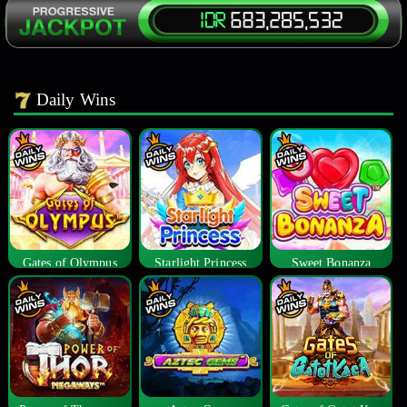
Daily Wins
Gates of Olympus
Starlight Princess
Sweet Bonanza