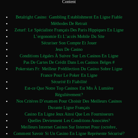
Content
Betalright Casino: Gambling Establishment En Ligne Fiable
Méthodes De Retrait
Zeturf: Le Spécialiste Français Des Paris Hippiques En Ligne
L’ergonomie Et L’accès Mobile Du Site
Sécuriser Son Compte Et Jouer
Jeux De Casino
Conditions Légales À Suivre Sur Les Casinos En Ligne
Pas De Cartes De Crédit Dans Les Casinos Belges #
Pokerstars Fr: Meilleur Prédilection Du Casino Sobre Ligne
France Pour Le Poker En Ligne
Sécurité Et Fiabilité
Est-ce Que Notre Top Casinos Est Mis À Lumière
Régulièrement?
Nos Critères D’examen Pour Choisir Des Meilleurs Casinos
Durante Ligne Français
Casino En Ligne Jeux Ainsi Que Les Fournisseurs
Quelles Deviennent Les Conditions Associées?
Meilleurs Internet Casinos Sur Internet Pour (octobre,
Comment Savoir Si Un Casino En Ligne Représente Sécurisé?