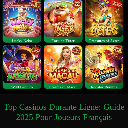
Lucky Neko
Fortune Tiger
Treasures of Aztec
Wild Bandito
Dreams of Macau
Rooster Rumble
Top Casinos Durante Ligne: Guide
2025 Pour Joueurs Français