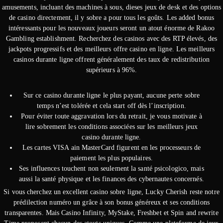
amusements, incluant des machines à sous, dieses jeux de desk et des options
de casino directement, il y sobre a pour tous les goûts. Les added bonus
intéressants pour les nouveaux joueurs seront un atout énorme de Rakoo
Gambling establishment. Recherchez des casinos avec des RTP élevés, des
jackpots progressifs et des meilleurs offre casino en ligne. Les meilleurs
casinos durante ligne offrent généralement des taux de redistribution
supérieurs à 96%.
Sur ce casino durante ligne le plus payant, aucune perte sobre
temps n’est tolérée et cela start off dès l’inscription.
Pour éviter toute aggravation lors du retrait, je vous motivate à
lire sobrement les conditions associées sur les meilleurs jeux
casino durante ligne.
Les cartes VISA ain MasterCard figurent en les processeurs de
paiement les plus populaires.
Ses influences touchent non seulement la santé psicologico, mais
aussi la santé physique et les finances des cybernautes concernés.
Si vous cherchez un excellent casino sobre ligne, Lucky Cherish reste notre
prédilection numéro un grâce à son bonus généreux et ses conditions
transparentes. Mais Casino Infinity, MyStake, Freshbet et Spin and rewrite