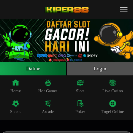
Beranda
Slot Online
Live Casino
Sportsbook
Arcade
Togel Online
Daftar
Login
Poker
Whatsapp
Home
Hot Games
Slots
Live Casino
Telegram
Sports
Arcade
Poker
Togel Online
Livechat