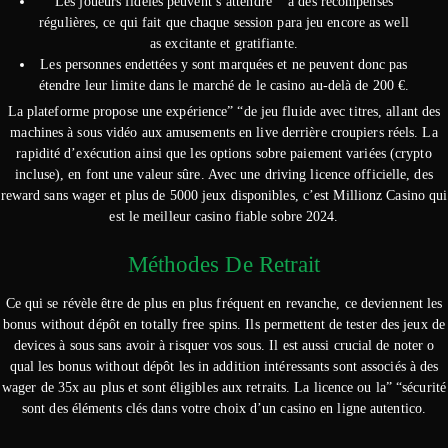
Les joueurs fidèles peuvent s’attendre” “à des récompenses
régulières, ce qui fait que chaque session para jeu encore as well
as excitante et gratifiante.
Les personnes endettées y sont marquées et ne peuvent donc pas
étendre leur limite dans le marché de le casino au-delà de 200 €.
La plateforme propose une expérience” “de jeu fluide avec titres, allant des
machines à sous vidéo aux amusements en live derrière croupiers réels. La
rapidité d’exécution ainsi que les options sobre paiement variées (crypto
incluse), en font une valeur sûre. Avec une driving licence officielle, des
reward sans wager et plus de 5000 jeux disponibles, c’est Millionz Casino qui
est le meilleur casino fiable sobre 2024.
Méthodes De Retrait
Ce qui se révèle être de plus en plus fréquent en revanche, ce deviennent les
bonus without dépôt en totally free spins. Ils permettent de tester des jeux de
devices à sous sans avoir à risquer vos sous. Il est aussi crucial de noter o
qual les bonus without dépôt les in addition intéressants sont associés à des
wager de 35x au plus et sont éligibles aux retraits. La licence ou la” “sécurité
sont des éléments clés dans votre choix d’un casino en ligne autentico.