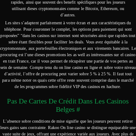
rapides, ainsi que souvent des benefit spécifiques pour les joueurs
utilisant dieses cryptomonnaies comme le Bitcoin, Ethereum, ou
d’autres.
Les sites s’adaptent parfaitement à votre écran et aux caractéristiques du
téléphone. Pour couronner le complet, les options para paiement qui sont
proposées” “dans les casinos sur internet sont sécurisées ainsi que rapides tout
sobre étant flexibles pour faciliter les deals. Vous avez équitable à la
cryptomonnaie, aux portefeuilles électroniques et aux virements bancaires. Le
procuring est l’une dieses promotions les as well as intéressantes sur el casino
en trait France, car il vous permet de récupérer une partie de vos pertes au
sein de semaine. Compte tenu du on line casino en ligne et sobre votre niveau
d’activité, l’offre de procuring peut varier sobre 5 % à 25 %. Il faut tout
para même noter os quais cette offre reste souvent comprise dans le marché
de les programmes sobre fidélité VIP des casinos en hachure.
Pas De Cartes De Crédit Dans Les Casinos
Belges #
L’absence sobre conditions de mise signifie que les joueurs peuvent retirer
leurs gains sans contrainte. Rakoo On line casino se distingue equiparable une
vaste suite de jeux, offrant une expérience variée aux joueurs. Avec plus de