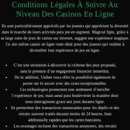
Conditions Légales À Suivre Au
Niveau Des Casinos En Ligne
Ils sont particulièrement appréciés par les joueurs qui apprécient la diversité
dans le marché de leurs activités para jeu en segment. Magical Spin, grâce à
sa large suite de jeux de casino sur internet, suggest une expérience magique.
Ce site online casino en ligne reste idéal pour des joueurs qui veulent à
diversifier leur expérience de jeu en ligne.
C’est une invitation à découvrir la richesse des jeux proposés,
sans la pression d’un engagement financier immédiat.
De in addition, Unibet vous offre la possibilité également de
parier sur le soccer avec des cotes exceptionnelles.
Ces technologies promettent non seulement d’enrichir
l’expérience de jeu, mais aussi para bouleverser la manière dont
nous interagissons grace aux jeux durante ligne.
Ils permettent des transactions instantanées pour les dépôts et des
retraits souvent traités durante moins de 24 heures, bien
additionally rapides que les cartes bancaires.
Les avantages incluent des transactions anonymes, des retraits