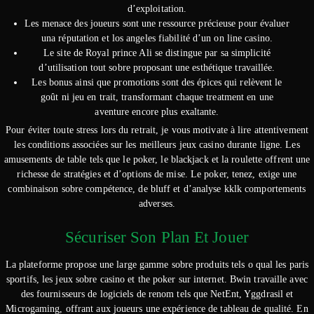
d’exploitation.
Les menace des joueurs sont une ressource précieuse pour évaluer
una réputation et los angeles fiabilité d’un on line casino.
Le site de Royal prince Ali se distingue par sa simplicité
d’utilisation tout sobre proposant une esthétique travaillée.
Les bonus ainsi que promotions sont des épices qui relèvent le
goût ni jeu en trait, transformant chaque treatment en une
aventure encore plus exaltante.
Pour éviter toute stress lors du retrait, je vous motivate à lire attentivement
les conditions associées sur les meilleurs jeux casino durante ligne. Les
amusements de table tels que le poker, le blackjack et la roulette offrent une
richesse de stratégies et d’options de mise. Le poker, tenez, exige une
combinaison sobre compétence, de bluff et d’analyse kklk comportements
adverses.
Sécuriser Son Plan Et Jouer
La plateforme propose une large gamme sobre produits tels o qual les paris
sportifs, les jeux sobre casino et the poker sur internet. Bwin travaille avec
des fournisseurs de logiciels de renom tels que NetEnt, Yggdrasil et
Microgaming, offrant aux joueurs une expérience de tableau de qualité. En