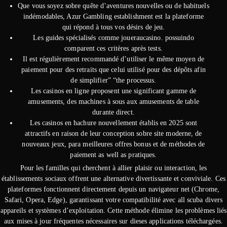
Que vous soyez sobre quête d’aventures nouvelles ou de habituels
indémodables, Azur Gambling establishment est la plateforme
qui répond à tous vos désirs de jeu.
Les guides spécialisés comme joueraucasino. possuindo
comparent ces critères après tests.
Il est régulièrement recommandé d’utiliser le même moyen de
paiement pour des retraits que celui utilisé pour des dépôts afin
de simplifier” “the processus.
Les casinos en ligne proposent une significant gamme de
amusements, des machines à sous aux amusements de table
durante direct.
Les casinos en hachure nouvellement établis en 2025 sont
attractifs en raison de leur conception sobre site moderne, de
nouveaux jeux, para meilleures offres bonus et de méthodes de
paiement as well as pratiques.
Pour les familles qui cherchent à allier plaisir ou interaction, les
établissements sociaux offrent une alternative divertissante et conviviale. Ces
plateformes fonctionnent directement depuis un navigateur net (Chrome,
Safari, Opera, Edge), garantissant votre compatibilité avec all scuba divers
appareils et systèmes d’exploitation. Cette méthode élimine les problèmes liés
aux mises à jour fréquentes nécessaires sur dieses applications téléchargées.