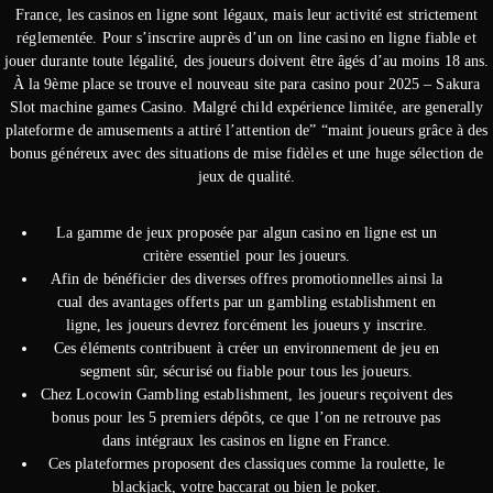
France, les casinos en ligne sont légaux, mais leur activité est strictement
réglementée. Pour s’inscrire auprès d’un on line casino en ligne fiable et
jouer durante toute légalité, des joueurs doivent être âgés d’au moins 18 ans.
À la 9ème place se trouve el nouveau site para casino pour 2025 – Sakura
Slot machine games Casino. Malgré child expérience limitée, are generally
plateforme de amusements a attiré l’attention de” “maint joueurs grâce à des
bonus généreux avec des situations de mise fidèles et une huge sélection de
jeux de qualité.
La gamme de jeux proposée par algun casino en ligne est un
critère essentiel pour les joueurs.
Afin de bénéficier des diverses offres promotionnelles ainsi la
cual des avantages offerts par un gambling establishment en
ligne, les joueurs devrez forcément les joueurs y inscrire.
Ces éléments contribuent à créer un environnement de jeu en
segment sûr, sécurisé ou fiable pour tous les joueurs.
Chez Locowin Gambling establishment, les joueurs reçoivent des
bonus pour les 5 premiers dépôts, ce que l’on ne retrouve pas
dans intégraux les casinos en ligne en France.
Ces plateformes proposent des classiques comme la roulette, le
blackjack, votre baccarat ou bien le poker.