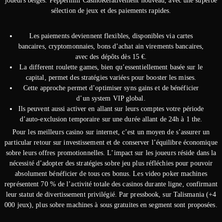
joueurs belges. Peppermill CasinoRelativement nouveau, avec une superbe
sélection de jeux et des paiements rapides.
Les paiements deviennent flexibles, disponibles via cartes
bancaires, cryptomonnaies, bons d’achat ain virements bancaires,
avec des dépôts dès 15 €.
La different roulette games, bien qu’essentiellement basée sur le
capital, permet des stratégies variées pour booster les mises.
Cette approche permet d’optimiser syns gains et de bénéficier
d’un system VIP global.
Ils peuvent aussi activer en allant sur leurs comptes votre période
d’auto-exclusion temporaire sur une durée allant de 24h à 1 the.
Pour les meilleurs casino sur internet, c’est un moyen de s’assurer un
particular retour sur investissement et de conserver l’équilibre économique
sobre leurs offres promotionnelles. L’impact sur les joueurs réside dans la
nécessité d’adopter des stratégies sobre jeu plus réfléchies pour pouvoir
absolument bénéficier de tous ces bonus. Les video poker machines
représentent 70 % de l’activité totale des casinos durante ligne, confirmant
leur statut de divertissement privilégié. Par pressbook, sur Talismania (+4
000 jeux), plus sobre machines à sous gratuites en segment sont proposées.