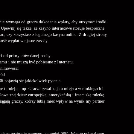
 nie wymaga od gracza dokonania wpłaty, aby otrzymać środki
Upewnij się także, że kasyno internetowe stosuje bezpieczne
ć, czy korzystasz z legalnego kasyna online. Z drugiej strony,
kość wypłat we jasne zasady.
i od priorytetów danej osoby.
amu i nie muszą być pobierane z Internetu.
nonimowość.
ród.
i pojawią się jakiekolwiek pytania.
e turnieje – np. Gracze rywalizują u miejsca w rankingach i
łowe znajdziesz europejską, amerykańską i francuską ruletkę,
ciągają graczy, którzy lubią mieć wpływ na wynik my partner
dzieć na poziomie company najmniej 96%. Wizyta w legalnym