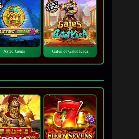
Aztec Gems
Gates of Gatot Kaca