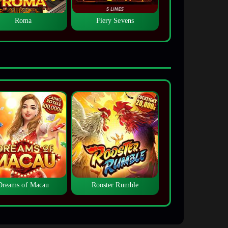
Roma
Fiery Sevens
Dreams of Macau
Rooster Rumble