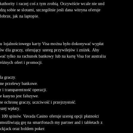
thority i raczej coś z tym zrobią. Oczywiście wcale nie und
ą sobie se slotami, szczególnie jesli dana witryna oferuje
brze, jak na laptopie.
ramu lojalnościowego karty Visa można było dokonywać wypłat
ów dla graczy, oferujący szereg przywilejów i zniżek. Aby
wać tylko na rachunek bankowy lub na kartę Visa for australia
różnych ofert i promocji.
la graczy.
yjne przelewy bankowe.
i transparentność operacji.
 kasyno jest fałszywe.
e ochronę graczy, uczciwość i przejrzystość.
szej wpłaty.
00 spinów. Vavada Casino oferuje szereg opcji płatności
umożliwiają grę na smartfonach my partner and i tabletach z
ackjack oraz holdem poker.