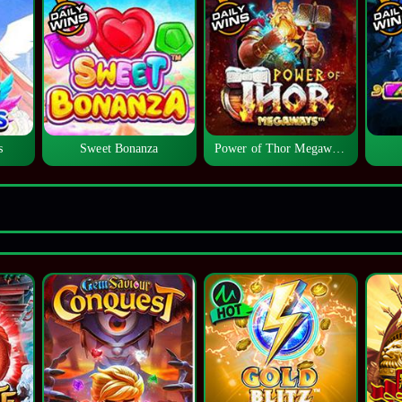
s
Sweet Bonanza
Power of Thor Megaways