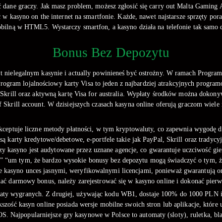
 dane graczy. Jak masz problem, możesz zgłosić się carry out Malta Gaming Au
 kasyno on the internet na smartfonie. Każde, nawet najstarsze sprzęty poradz
bilną w HTML5. Wystarczy smartfon, a kasyno działa na telefonie tak samo do
Bonus Bez Depozytu
asz t nielegalnym kasynie i actually powinieneś być ostrożny. W ramach Prog
rogram lojalnościowy karty Visa to jeden z najbardziej atrakcyjnych program
 Skrill oraz aktywną kartę Visa for australia. Wypłaty środków można dokony
f Skrill account. W dzisiejszych czasach kasyna online oferują graczom wiele 
ceptuje liczne metody płatności, w tym kryptowaluty, co zapewnia wygodę d
są karty kredytowe/debetowe, e-portfele takie jak PayPal, Skrill oraz tradyc
y kasyno jest audytowane przez uznane agencje, co gwarantuje uczciwość gier 
” “um tym, że bardzo wysokie bonusy bez depozytu mogą świadczyć o tym, że
e kasyno unces jasnymi, weryfikowalnymi licencjami, ponieważ gwarantują on
ć darmowy bonus, należy zarejestrować się w kasyno online i dokonać pierw
aty wygranych. Z drugiej, używając kodu WB1, dostaje 100% do 1000 PLN i 1
kszość kasyn online posiada wersje mobilne swoich stron lub aplikacje, które 
S. Najpopularniejsze gry kasynowe w Polsce to automaty (sloty), ruletka, bl