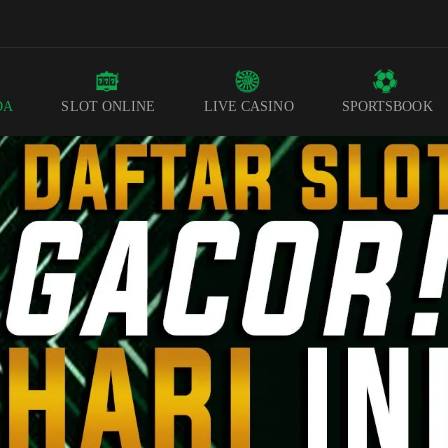
DA
SLOT ONLINE
LIVE CASINO
SPORTSBOOK