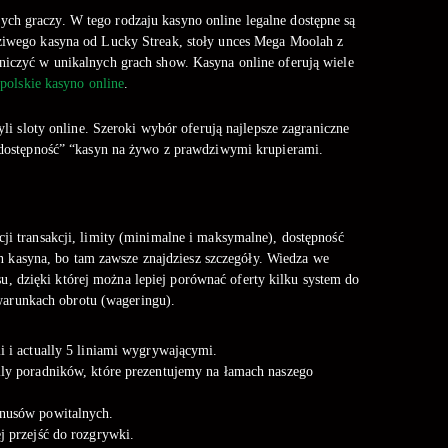
ch graczy. W tego rodzaju kasyno online legalne dostępne są
dziwego kasyna od Lucky Streak, stoły unces Mega Moolah z
tniczyć w unikalnych grach show. Kasyna online oferują wiele
 polskie kasyno online
.
li sloty online. Szeroki wybór oferują najlepsze zagraniczne
ką dostępność” “kasyn na żywo z prawdziwymi krupierami.
cji transakcji, limity (minimalne i maksymalne), dostępność
in kasyna, bo tam zawsze znajdziesz szczegóły. Wiedza we
, dzięki której można lepiej porównać oferty kilku system do
 warunkach obrotu (wageringu).
i actually 5 liniami wygrywającymi.
ally poradników, które prezentujemy na łamach naszego
onusów powitalnych.
ej przejść do rozgrywki.