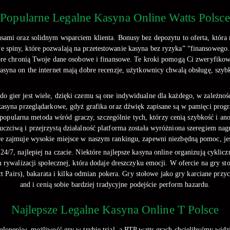
Popularne Legalne Kasyna Online Watts Polsce
usami oraz solidnym wsparciem klienta. Bonusy bez depozytu to oferta, która
spiny, które pozwalają na przetestowanie kasyna bez ryzyka” “finansowego. 
które chronią Twoje dane osobowe i finansowe. Te kroki pomogą Ci zweryfikowa
 kasyna on the internet mają dobre recenzje, użytkownicy chwalą obsługę, szyb
o gier jest wiele, dzięki czemu są one indywidualne dla każdego, w zależnośc
 kasyna przeglądarkowe, gdyż grafika oraz dźwięk zapisane są w pamięci progr
popularna metoda wśród graczy, szczególnie tych, którzy cenią szybkość i a
uczciwą i przejrzystą działalność platforma została wyróżniona szeregiem nag
e zajmuje wysokie miejsce w naszym rankingu, zapewni niezbędną pomoc, jeśl
, najlepiej na czacie. Niektóre najlepsze kasyna online organizują cykliczn
walizacji społecznej, która dodaje dreszczyku emocji. W ofercie na gry sto
t Pairs), bakarata i kilka odmian pokera. Gry stołowe jako gry karciane przy
and i cenią sobie bardziej tradycyjne podejście perform hazardu.
Najlepsze Legalne Kasyna Online T Polsce
weloperów, możliwość gry w trybie trial, a RTP watts grach chcielibyśmy wi