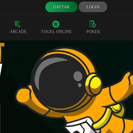
DAFTAR
LOGIN
ARCADE
TOGEL ONLINE
POKER