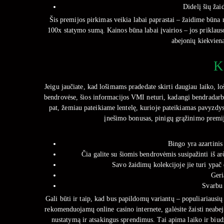
Didelį šių žai
Šis premijos pirkimas veikia labai paprastai – žaidime būna 
100x statymo sumą. Kainos būna labai įvairios – jos priklau
abejonių kiekviena
K
Jeigu jaučiate, kad lošimams pradedate skirti daugiau laiko, lo
bendrovėse, šios informacijos VMI neturi, kadangi bendradarbi
pat, žemiau pateikiame lentelę, kurioje pateikiamas pavyzd
įnešimo bonusas, pinigų grąžinimo premija
Bingo yra azartinis
Čia galite su šiomis bendrovėmis susipažinti iš a
Savo žaidimų kolekcijoje jie turi ypač
Geri
Svarbu 
Gali būti ir taip, kad bus papildomų variantų – populiariausių 
rekomenduojamų online casino internete, galėsite žaisti neabej
nustatymą ir atsakingus sprendimus. Tai apima laiko ir biu