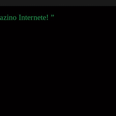
ino Internete! ️”