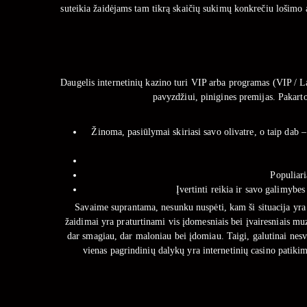
suteikia žaidėjams tam tikrą skaičių sukimų konkrečiu lošimo 
Daugelis internetinių kazino turi VIP arba programas (VIP / La
pavyzdžiui, pinigines premijas. Pakart
Žinoma, pasiūlymai skiriasi savo olivatre, o taip dab –
Populiar
Įvertinti reikia ir savo galimybe
Savaime suprantama, nesunku nuspėti, kam ši situacija yra 
žaidimai yra praturtinami vis įdomesniais bei įvairesniais m
dar smagiau, dar maloniau bei įdomiau. Taigi, galutinai nesva
vienas pagrindinių dalykų yra internetinių casino patiki