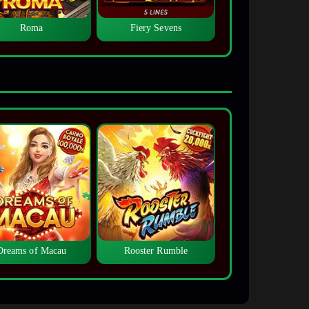
Roma
Fiery Sevens
Dreams of Macau
Rooster Rumble