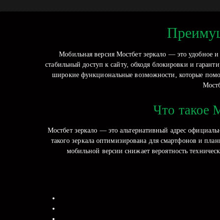
Преимущ
Мобильная версия Мостбет зеркало — это удобное и
стабильный доступ к сайту, обходя блокировки и гарант
широкие функциональные возможности, которые помога
Мостб
Что такое 
Мостбет зеркало — это альтернативный адрес официальн
такого зеркала оптимизирована для смартфонов и план
мобильной версии снижает вероятность техническ