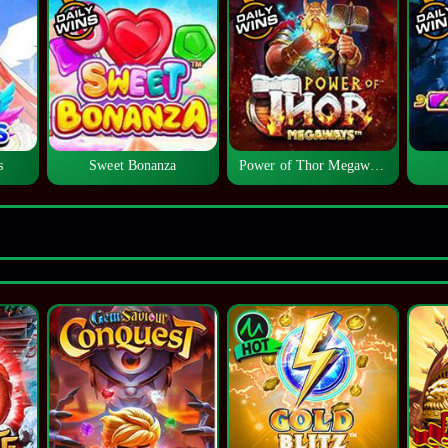
s
Sweet Bonanza
Power of Thor Megaways