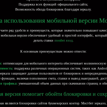
Поддержка всех функций официального сайта;
Возможность обхода блокировок благодаря зеркалу.
 использования мобильной версии Мо
чаете ряд удобств и преимуществ, которые значительно повышают качест
 мобильная версия обеспечивает удобный и простой интерфейс, который
делать ставки
mostbet вход
.
К основным преимуществам можно отнести:
и:
оптимизация для мобильного интернета обеспечивает молниеносную 
тимость:
поддержка различных операционных систем, таких как Androi
еркала защищают данные пользователя от блокировок и непредвиденн
 функции, включая пополнение счета, ставки и вывод выигрышей, дос
я трафика:
уменьшенный объем данных при скачивании страниц и об
я версия помогает обойти блокировки и сох
ан являются блокировки сайтов букмекерских контор. Мостбет зеркало, 