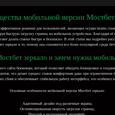
ества мобильной версии Мостбет
 эффективное решение для пользователей, желающих осуществлять ставк
ируя быструю загрузку страниц на мобильных устройствах. Благодаря её
ют делать ставки быстро и безопасно. В этой статье мы подробно ра
ет зеркало и то, почему она становится все более популярной среди бет
Мостбет зеркало и зачем нужна мобиль
ого сайта букмекера, который позволяет обходить блокировки и сохра
шетов, что делает процесс ставок комфортным даже при ограниченном 
их сбоев и обеспечивает стабильную работу интерфейса, что особенно 
Основные особенности мобильной версии Мостбет зеркало:
Адаптивный дизайн под различные экраны;
Оптимизированная скорость загрузки страниц;
Простой и интуитивный интерфейс;