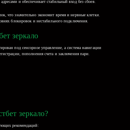
адресами и обеспечивает стабильный вход без сбоев.
к, что значительно экономит время и нервные клетки.
ловиях блокировок и нестабильного подключения.
бет зеркало
ирован под сенсорное управление, а система навигации
егистрации, пополнения счета и заключения пари.
тбет зеркало?
дующих рекомендаций: