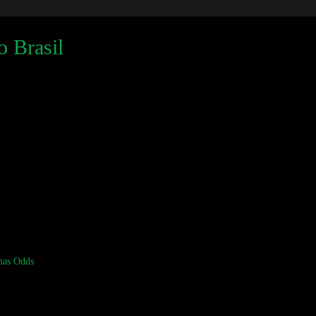
o Brasil
mas Odds