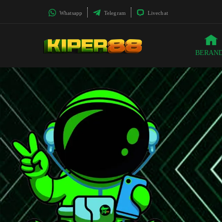
Whatsapp
Telegram
Livechat
BERAN