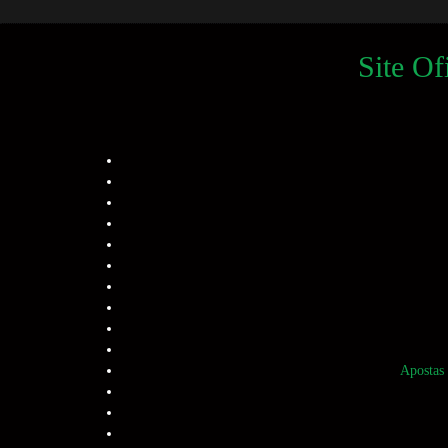
Site Of
Apostas