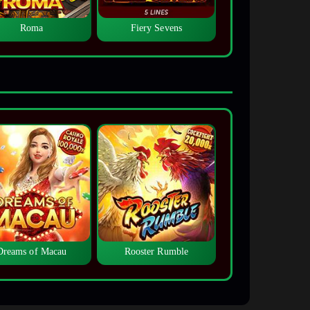
Roma
Fiery Sevens
Dreams of Macau
Rooster Rumble