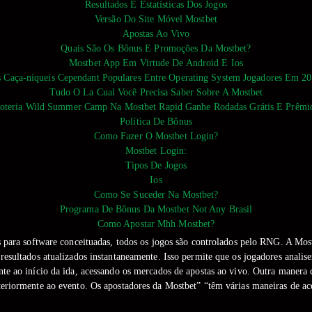
Resultados E Estatísticas Dos Jogos
Versão Do Site Móvel Mostbet
Apostas Ao Vivo
Quais São Os Bônus E Promoções Da Mostbet?
Mostbet App Em Virtude De Android E Ios
 Caça-níqueis Cependant Populares Entre Operating System Jogadores Em 2
Tudo O La Cual Você Precisa Saber Sobre A Mostbet
oteria Wild Summer Camp Na Mostbet Rapid Ganhe Rodadas Grátis E Prêmi
Política De Bônus
Como Fazer O Mostbet Login?
Mostbet Login:
Tipos De Jogos
Ios
Como Se Suceder Na Mostbet?
Programa De Bônus Da Mostbet Not Any Brasil
Como Apostar Mhh Mostbet?
s para software conceituadas, todos os jogos são controlados pelo RNG. A Mo
 resultados atualizados instantaneamente. Isso permite que os jogadores analis
nte ao início da ida, acessando os mercados de apostas ao vivo. Outra manera 
eriormente ao evento. Os apostadores da Mostbet” “têm várias maneiras de ac