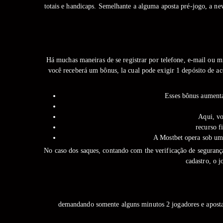
totais e handicaps. Semelhante a alguma aposta pré-jogo, a ne
Há muchas maneiras de se registrar por telefone, e-mail ou 
você receberá um bônus, la cual pode exigir 1 depósito de ac
Esses bônus aumenta
Aqui, vo
recurso f
A Mostbet opera sob uma 
No caso dos saques, contando com the verificação de seguran
cadastro, o 
demandando somente alguns minutos 2 jogadores e apostad