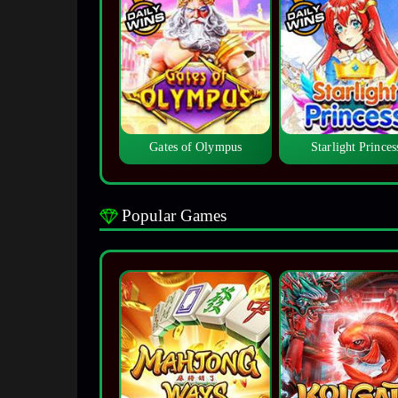
Gates of Olympus
Starlight Princes
Popular Games