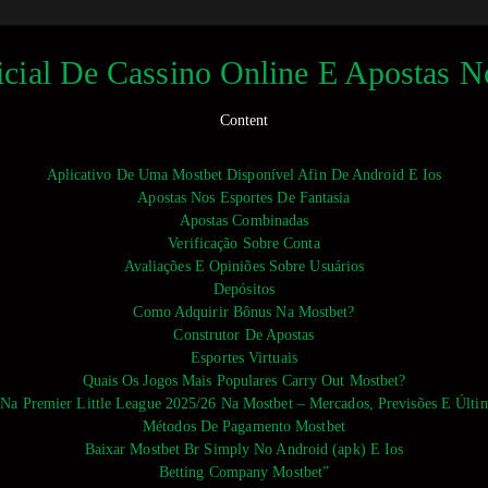
icial De Cassino Online E Apostas N
Content
Aplicativo De Uma Mostbet Disponível Afin De Android E Ios
Apostas Nos Esportes De Fantasia
Apostas Combinadas
Verificação Sobre Conta
Avaliações E Opiniões Sobre Usuários
Depósitos
Como Adquirir Bônus Na Mostbet?
Construtor De Apostas
Esportes Virtuais
Quais Os Jogos Mais Populares Carry Out Mostbet?
 Na Premier Little League 2025/26 Na Mostbet – Mercados, Previsões E Últi
Métodos De Pagamento Mostbet
Baixar Mostbet Br Simply No Android (apk) E Ios
Betting Company Mostbet”