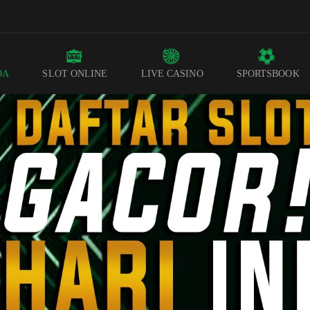
DA
SLOT ONLINE
LIVE CASINO
SPORTSBOOK