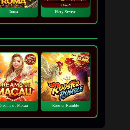
Roma
Fiery Sevens
Dreams of Macau
Rooster Rumble