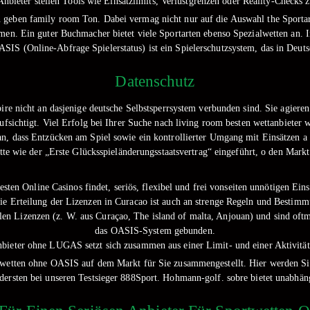
 Anbieter stellen Tools wie Einsatzlimits, Verlustgrenzen oder Reality-Checks 
 geben family room Ton. Dabei vermag nicht nur auf die Auswahl the Sportart
. Ein guter Buchmacher bietet viele Sportarten ebenso Spezialwetten an. Int
SIS (Online-Abfrage Spielerstatus) ist ein Spielerschutzsystem, das in Deuts
Datenschutz
e nicht an dasjenige deutsche Selbstsperrsystem verbunden sind. Sie agieren
sichtigt. Viel Erfolg bei Ihrer Suche nach living room besten wettanbieter 
dass Entzücken am Spiel sowie ein kontrollierter Umgang mit Einsätzen a gre
te wie der „Erste Glücksspieländerungsstaatsvertrag“ eingeführt, o den Markt
 besten Online Casinos findet, seriös, flexibel und frei vonseiten unnötigen Ein
die Erteilung der Lizenzen in Curacao ist auch an strenge Regeln und Bestim
n Lizenzen (z. W. aus Curaçao, The island of malta, Anjouan) und sind oftma
das OASIS-System gebunden.
bieter ohne LUGAS setzt sich zusammen aus einer Limit- und einer Aktivität
twetten ohne OASIS auf dem Markt für Sie zusammengestellt. Hier werden Si
dersten bei unseren Testsieger 888Sport. Hohmann-golf. sobre bietet unabhä