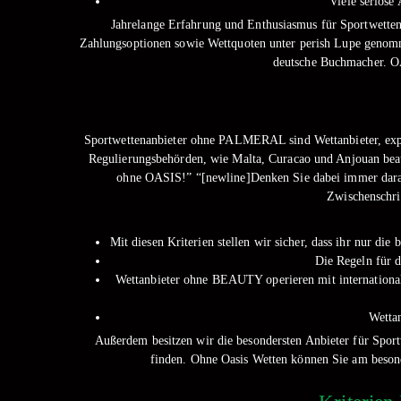
Viele seriöse
Jahrelange Erfahrung und Enthusiasmus für Sportwetten
Zahlungsoptionen sowie Wettquoten unter perish Lupe genommen
deutsche Buchmacher. OA
Sportwettenanbieter ohne PALMERAL sind Wettanbieter, expir
Regulierungsbehörden, wie Malta, Curacao und Anjouan beauf
ohne OASIS!” “[newline]Denken Sie dabei immer daran, 
Zwischenschrit
Mit diesen Kriterien stellen wir sicher, dass ihr nur die
Die Regeln für 
Wettanbieter ohne BEAUTY operieren mit internationale
Wettan
Außerdem besitzen wir die besondersten Anbieter für Spor
finden. Ohne Oasis Wetten können Sie am beson