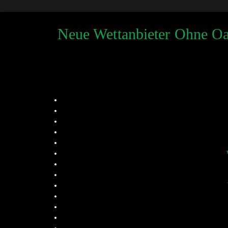
Neue Wettanbieter Ohne Oa