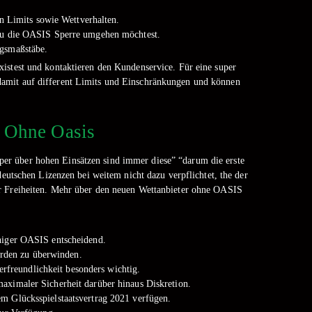
n Limits sowie Wettverhalten.
 Du die OASIS Sperre umgehen möchtest.
ngsmaßstäbe.
istest und kontaktieren den Kundenservice. Für eine super
amit auf different Limits und Einschränkungen und können
n Ohne Oasis
pper über hohen Einsätzen sind immer diese” “darum die erste
utschen Lizenzen bei weitem nicht dazu verpflichtet, the der
r Freiheiten. Mehr über den neuen Wettanbieter ohne OASIS
eniger OASIS entscheidend.
ürden zu überwinden.
erfreundlichkeit besonders wichtig.
maximaler Sicherheit darüber hinaus Diskretion.
em Glücksspielstaatsvertrag 2021 verfügen.